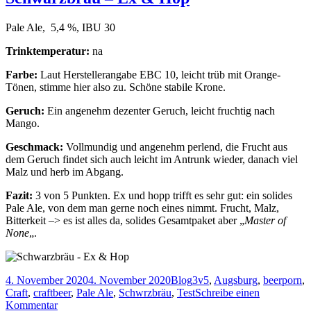
Neum
Kladd
Pale Ale, 5,4 %, IBU 30
Trinktemperatur:
na
Farbe:
Laut Herstellerangabe EBC 10, leicht trüb mit Orange-
Tönen, stimme hier also zu. Schöne stabile Krone.
Geruch:
Ein angenehm dezenter Geruch, leicht fruchtig nach
Mango.
Geschmack:
Vollmundig und angenehm perlend, die Frucht aus
dem Geruch findet sich auch leicht im Antrunk wieder, danach viel
Malz und herb im Abgang.
Fazit:
3 von 5 Punkten. Ex und hopp trifft es sehr gut: ein solides
Pale Ale, von dem man gerne noch eines nimmt. Frucht, Malz,
Bitterkeit –> es ist alles da, solides Gesamtpaket aber „
Master of
None
„.
Veröffentlicht
Kategorien
Schlagwörter
4. November 2020
4. November 2020
Blog
3v5
,
Augsburg
,
beerporn
,
am
Craft
,
craftbeer
,
Pale Ale
,
Schwrzbräu
,
Test
Schreibe einen
zu
Kommentar