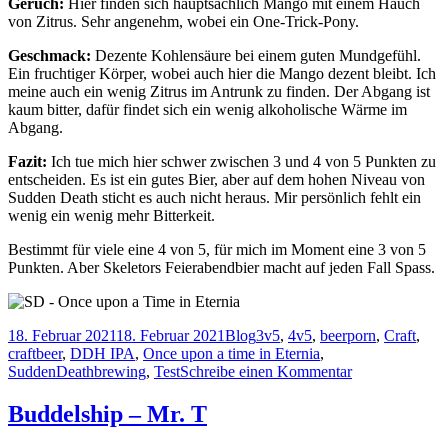
Geruch:
Hier finden sich hauptsächlich Mango mit einem Hauch
von Zitrus. Sehr angenehm, wobei ein One-Trick-Pony.
Geschmack:
Dezente Kohlensäure bei einem guten Mundgefühl.
Ein fruchtiger Körper, wobei auch hier die Mango dezent bleibt. Ich
meine auch ein wenig Zitrus im Antrunk zu finden. Der Abgang ist
kaum bitter, dafür findet sich ein wenig alkoholische Wärme im
Abgang.
Fazit:
Ich tue mich hier schwer zwischen 3 und 4 von 5 Punkten zu
entscheiden. Es ist ein gutes Bier, aber auf dem hohen Niveau von
Sudden Death sticht es auch nicht heraus. Mir persönlich fehlt ein
wenig ein wenig mehr Bitterkeit.
Bestimmt für viele eine 4 von 5, für mich im Moment eine 3 von 5
Punkten. Aber Skeletors Feierabendbier macht auf jeden Fall Spass.
Veröffentlicht
Kategorien
Schlagwörter
18. Februar 2021
18. Februar 2021
Blog
3v5
,
4v5
,
beerporn
,
Craft
,
am
craftbeer
,
DDH IPA
,
Once upon a time in Eternia
,
zu
SuddenDeathbrewing
,
Test
Schreibe einen Kommentar
Sudden
Death
Buddelship – Mr. T
–
Once