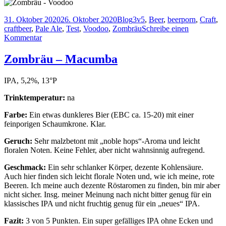
Veröffentlicht
Kategorien
Schlagwörter
31. Oktober 2020
26. Oktober 2020
Blog
3v5
,
Beer
,
beerporn
,
Craft
,
am
craftbeer
,
Pale Ale
,
Test
,
Voodoo
,
Zombräu
Schreibe einen
zu
Kommentar
Zombräu
–
Zombräu – Macumba
Voodoo
IPA, 5,2%, 13°P
Trinktemperatur:
na
Farbe:
Ein etwas dunkleres Bier (EBC ca. 15-20) mit einer
feinporigen Schaumkrone. Klar.
Geruch:
Sehr malzbetont mit „noble hops“-Aroma und leicht
floralen Noten. Keine Fehler, aber nicht wahnsinnig aufregend.
Geschmack:
Ein sehr schlanker Körper, dezente Kohlensäure.
Auch hier finden sich leicht florale Noten und, wie ich meine, rote
Beeren. Ich meine auch dezente Röstaromen zu finden, bin mir aber
nicht sicher. Insg. meiner Meinung nach nicht bitter genug für ein
klassisches IPA und nicht fruchtig genug für ein „neues“ IPA.
Fazit:
3 von 5 Punkten. Ein super gefälliges IPA ohne Ecken und