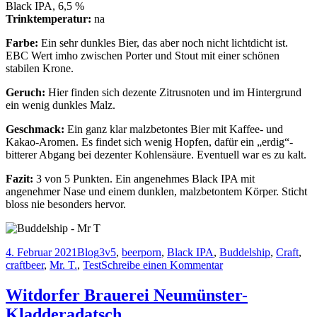
Black IPA, 6,5 %
upon
Trinktemperatur:
na
a
time
Farbe:
Ein sehr dunkles Bier, das aber noch nicht lichtdicht ist.
in
EBC Wert imho zwischen Porter und Stout mit einer schönen
Eternia
stabilen Krone.
Geruch:
Hier finden sich dezente Zitrusnoten und im Hintergrund
ein wenig dunkles Malz.
Geschmack:
Ein ganz klar malzbetontes Bier mit Kaffee- und
Kakao-Aromen. Es findet sich wenig Hopfen, dafür ein „erdig“-
bitterer Abgang bei dezenter Kohlensäure. Eventuell war es zu kalt.
Fazit:
3 von 5 Punkten. Ein angenehmes Black IPA mit
angenehmer Nase und einem dunklen, malzbetontem Körper. Sticht
bloss nie besonders hervor.
Veröffentlicht
Kategorien
Schlagwörter
4. Februar 2021
Blog
3v5
,
beerporn
,
Black IPA
,
Buddelship
,
Craft
,
am
zu
craftbeer
,
Mr. T.
,
Test
Schreibe einen Kommentar
Buddelship
–
Witdorfer Brauerei Neumünster-
Mr.
Kladderadatsch
T