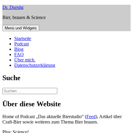
Zum
Dr. Durstig
Inhalt
Bier, brauen & Science
springen
Menü und Widgets
Startseite
Podcast
Blog
FAQ
Über mich.
Datenschutzerklärung
Suche
Suchen
nach:
Über diese Website
Home of Podcast „Das aktuelle Bierstudio“ (
Feed
), Artikel über
Craft-Bier sowie weiteres zum Thema Bier brauen.
Plus: Science!