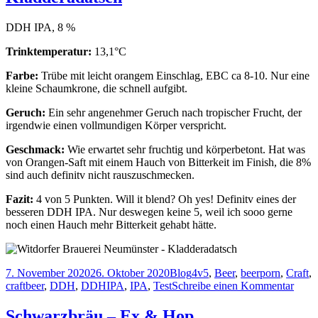
DDH IPA, 8 %
Trinktemperatur:
13,1°C
Farbe:
Trübe mit leicht orangem Einschlag, EBC ca 8-10. Nur eine
kleine Schaumkrone, die schnell aufgibt.
Geruch:
Ein sehr angenehmer Geruch nach tropischer Frucht, der
irgendwie einen vollmundigen Körper verspricht.
Geschmack:
Wie erwartet sehr fruchtig und körperbetont. Hat was
von Orangen-Saft mit einem Hauch von Bitterkeit im Finish, die 8%
sind auch definitv nicht rauszuschmecken.
Fazit:
4 von 5 Punkten. Will it blend? Oh yes! Definitv eines der
besseren DDH IPA. Nur deswegen keine 5, weil ich sooo gerne
noch einen Hauch mehr Bitterkeit gehabt hätte.
Veröffentlicht
Kategorien
Schlagwörter
7. November 2020
26. Oktober 2020
Blog
4v5
,
Beer
,
beerporn
,
Craft
,
am
zu
craftbeer
,
DDH
,
DDHIPA
,
IPA
,
Test
Schreibe einen Kommentar
Witdo
Braue
Schwarzbräu – Ex & Hop