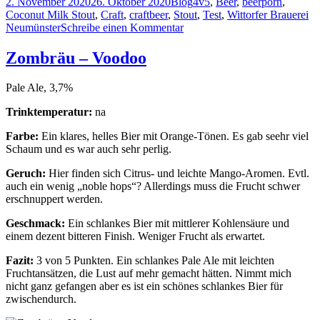
Veröffentlicht
Kategorien
Schlagwörter
2. November 2020
26. Oktober 2020
Blog
4v5
,
Beer
,
beerporn
,
am
Coconut Milk Stout
,
Craft
,
craftbeer
,
Stout
,
Test
,
Wittorfer Brauerei
zu
Neumünster
Schreibe einen Kommentar
Wittorfer
Brauerei
Zombräu – Voodoo
Neumünster-
Schwarzbunte
Pale Ale, 3,7%
Trinktemperatur:
na
Farbe:
Ein klares, helles Bier mit Orange-Tönen. Es gab seehr viel
Schaum und es war auch sehr perlig.
Geruch:
Hier finden sich Citrus- und leichte Mango-Aromen. Evtl.
auch ein wenig „noble hops“? Allerdings muss die Frucht schwer
erschnuppert werden.
Geschmack:
Ein schlankes Bier mit mittlerer Kohlensäure und
einem dezent bitteren Finish. Weniger Frucht als erwartet.
Fazit:
3 von 5 Punkten. Ein schlankes Pale Ale mit leichten
Fruchtansätzen, die Lust auf mehr gemacht hätten. Nimmt mich
nicht ganz gefangen aber es ist ein schönes schlankes Bier für
zwischendurch.