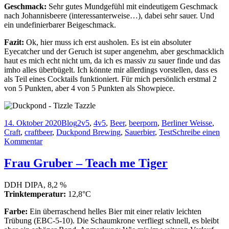
Geschmack:
Sehr gutes Mundgefühl mit eindeutigem Geschmack
nach Johannisbeere (interessanterweise…), dabei sehr sauer. Und
ein undefinierbarer Beigeschmack.
Fazit:
Ok, hier muss ich erst ausholen. Es ist ein absoluter
Eyecatcher und der Geruch ist super angenehm, aber geschmacklich
haut es mich echt nicht um, da ich es massiv zu sauer finde und das
imho alles überbügelt. Ich könnte mir allerdings vorstellen, dass es
als Teil eines Cocktails funktioniert. Für mich persönlich erstmal 2
von 5 Punkten, aber 4 von 5 Punkten als Showpiece.
Veröffentlicht
Kategorien
Schlagwörter
14. Oktober 2020
Blog
2v5
,
4v5
,
Beer
,
beerporn
,
Berliner Weisse
,
am
Craft
,
craftbeer
,
Duckpond Brewing
,
Sauerbier
,
Test
Schreibe einen
zu
Kommentar
Duckpond
Brewing
Frau Gruber – Teach me Tiger
–
Tizzle
DDH DIPA, 8,2 %
Tazzle
Trinktemperatur:
12,8°C
Farbe:
Ein überraschend helles Bier mit einer relativ leichten
Trübung (EBC-5-10). Die Schaumkrone verfliegt schnell, es bleibt