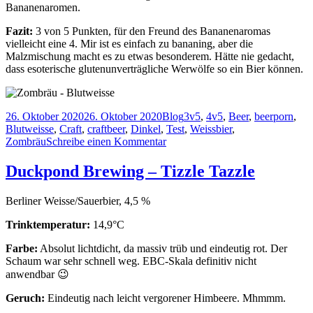
Bananenaromen.
Fazit:
3 von 5 Punkten, für den Freund des Bananenaromas
vielleicht eine 4. Mir ist es einfach zu bananing, aber die
Malzmischung macht es zu etwas besonderem. Hätte nie gedacht,
dass esoterische glutenunverträgliche Werwölfe so ein Bier können.
Veröffentlicht
Kategorien
Schlagwörter
26. Oktober 2020
26. Oktober 2020
Blog
3v5
,
4v5
,
Beer
,
beerporn
,
am
Blutweisse
,
Craft
,
craftbeer
,
Dinkel
,
Test
,
Weissbier
,
zu
Zombräu
Schreibe einen Kommentar
Zombräu
–
Duckpond Brewing – Tizzle Tazzle
Blutweisse
Berliner Weisse/Sauerbier, 4,5 %
Trinktemperatur:
14,9°C
Farbe:
Absolut lichtdicht, da massiv trüb und eindeutig rot. Der
Schaum war sehr schnell weg. EBC-Skala definitiv nicht
anwendbar 😉
Geruch:
Eindeutig nach leicht vergorener Himbeere. Mhmmm.