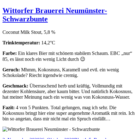
Schwarzbräu
–
Wittorfer Brauerei Neumünster-
Ex
Schwarzbunte
&
Hop
Coconut Milk Stout, 5,8 %
Trinktemperatur:
14,2°C
Farbe:
Ein klares Bier mit schönem stabilem Schaum. EBC „nur“
85, es lässt noch ein wenig Licht durch 😉
Geruch:
Mhmm, Kokosnuss, Karamell und evtl. ein wenig
Schokolade? Riecht irgendwie cremig.
Geschmack:
Überraschend herb und kräftig, Vollmundig mit
dezenter Kohlensäure, aber kaum bitter. Und natürlich Kokosnuss,
hat meiner Meinung nach ein wenig was von Kokosnuss-Wasser.
Fazit:
4 von 5 Punkten. Total gelungen, mag ich sehr. Die
Kokosnuss bringt hier eine super angenehme Aromatik mit rein. Ich
bin so angetan, dass mir nicht mal ein Spruch einfällt…