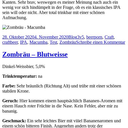
Kanten. Sehr brav, weswegen es meiner Meinung nach auch ein
wenig vor sich hindümpelt in der Frage, ob es ein klassisches IPA
sein will oder nicht. Aber total trinkbar mit einer schönen
Aufmachung.
Veröffentlicht
Kategorien
Schlagwörter
28. Oktober 2020
4. November 2020
Blog
3v5
,
beerporn
,
Craft
,
am
z
craftbeer
,
IPA
,
Macumba
,
Test
,
Zombräu
Schreibe einen Kommentar
Z
–
Zombräu – Blutweisse
M
Dinkel-Weissbier, 5,0%
Trinktemperatur:
na
Farbe:
Sehr bräunlich (Richtung Alt) und trübe mit einer schönen
stabilen Krone.
Geruch:
Hier kommen einem hauptsächlich Bananen-Aromen mit
einem Hauch roter Früchte in die Nase. Kein Fehler, aber mir zu
bananig.
Geschmack:
Ein sehr leichtes Bier mit viiiel Bananenaromen und
einem schön bitteren Finish. Angenehm anders trotz der