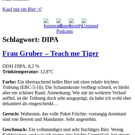
Kauf mir ein Bier :)?
Schlagwort:
DIPA
Frau Gruber – Teach me Tiger
DDH DIPA, 8,2 %
Trinktemperatur:
12,8°C
Farbe:
Ein überraschend helles Bier mit einer relativ leichten
Trübung (EBC-5-10). Die Schaumkrone verfliegt schnell, es bleibt
aber ein schöner Rand. Anmerkung: Wie mir im weiteren Verlauf
auffiel, ist die Trübung doch sehr ausgeprägt, da habe ich wohl eher
dekantiert als eingeschenkt…
Geruch:
Wahnsinn, das volle Paket Früchte: vorrangig dominant
sind rote Beeren und Mandarine. Sehr angenehm.
Geschmack:
Ein vollmundiges und sehr fruchtiges Bier. Wenig
Kohlensäure, und wie ich meine eine leichte Cremigkeit, bei einem