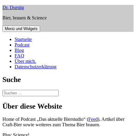
Zum
Dr. Durstig
Inhalt
Bier, brauen & Science
springen
Menü und Widgets
Startseite
Podcast
Blog
FAQ
Über mich.
Datenschutzerklärung
Suche
Suchen
nach:
Über diese Website
Home of Podcast „Das aktuelle Bierstudio“ (
Feed
), Artikel über
Craft-Bier sowie weiteres zum Thema Bier brauen.
Plus: Science!