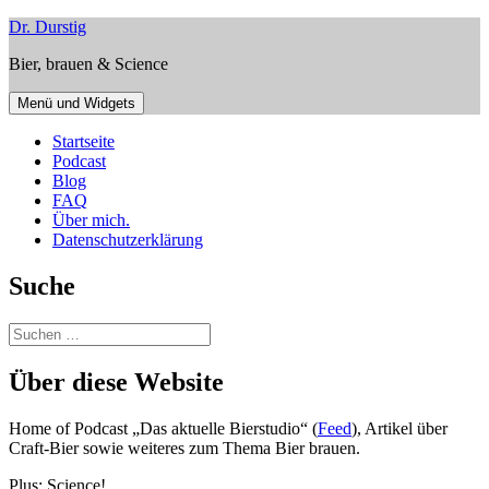
Zum
Dr. Durstig
Inhalt
Bier, brauen & Science
springen
Menü und Widgets
Startseite
Podcast
Blog
FAQ
Über mich.
Datenschutzerklärung
Suche
Suchen
nach:
Über diese Website
Home of Podcast „Das aktuelle Bierstudio“ (
Feed
), Artikel über
Craft-Bier sowie weiteres zum Thema Bier brauen.
Plus: Science!