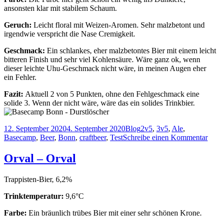
ansonsten klar mit stabilem Schaum.
Geruch:
Leicht floral mit Weizen-Aromen. Sehr malzbetont und
irgendwie verspricht die Nase Cremigkeit.
Geschmack:
Ein schlankes, eher malzbetontes Bier mit einem leicht
bitteren Finish und sehr viel Kohlensäure. Wäre ganz ok, wenn
dieser leichte Uhu-Geschmack nicht wäre, in meinen Augen eher
ein Fehler.
Fazit:
Aktuell 2 von 5 Punkten, ohne den Fehlgeschmack eine
solide 3. Wenn der nicht wäre, wäre das ein solides Trinkbier.
Veröffentlicht
Kategorien
Schlagwörter
12. September 2020
4. September 2020
Blog
2v5
,
3v5
,
Ale
,
am
zu
Basecamp
,
Beer
,
Bonn
,
craftbeer
,
Test
Schreibe einen Kommentar
Bas
Bon
Orval – Orval
–
Durs
Trappisten-Bier, 6,2%
Trinktemperatur:
9,6°C
Farbe:
Ein bräunlich trübes Bier mit einer sehr schönen Krone.