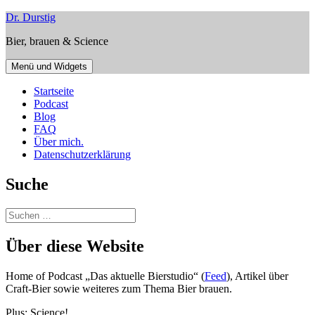
Zum
Dr. Durstig
Inhalt
Bier, brauen & Science
springen
Menü und Widgets
Startseite
Podcast
Blog
FAQ
Über mich.
Datenschutzerklärung
Suche
Suchen
nach:
Über diese Website
Home of Podcast „Das aktuelle Bierstudio“ (
Feed
), Artikel über
Craft-Bier sowie weiteres zum Thema Bier brauen.
Plus: Science!