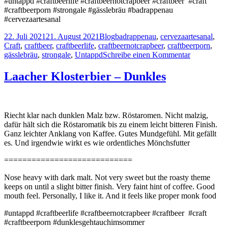
#untappd #craftbeerlife #craftbeernotcrapbeer #craftbeer #craft
#craftbeerporn #strongale #gässlebräu #badrappenau
#cervezaartesanal
Veröffentlicht
Kategorien
Schlagwörter
22. Juli 2021
21. August 2021
Blog
badrappenau
,
cervezaartesanal
,
am
Craft
,
craftbeer
,
craftbeerlife
,
craftbeernotcrapbeer
,
craftbeerporn
,
zu
gässlebräu
,
strongale
,
Untappd
Schreibe einen Kommentar
Gässle
Bräu
Laacher Klosterbier – Dunkles
–
Strong
Ale
Riecht klar nach dunklen Malz bzw. Röstaromen. Nicht malzig,
dafür hält sich die Röstaromatik bis zu einem leicht bitteren Finish.
Ganz leichter Anklang von Kaffee. Gutes Mundgefühl. Mit gefällt
es. Und irgendwie wirkt es wie ordentliches Mönchsfutter
============================
Nose heavy with dark malt. Not very sweet but the roasty theme
keeps on until a slight bitter finish. Very faint hint of coffee. Good
mouth feel. Personally, I like it. And it feels like proper monk food
#untappd #craftbeerlife #craftbeernotcrapbeer #craftbeer #craft
#craftbeerporn #dunklesgehtauchimsommer