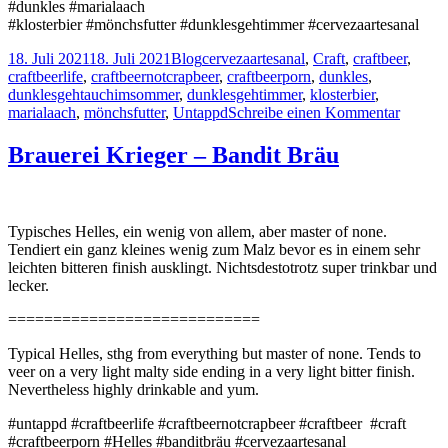
#dunkles #marialaach
#klosterbier #mönchsfutter #dunklesgehtimmer #cervezaartesanal
Veröffentlicht
Kategorien
Schlagwörter
18. Juli 2021
18. Juli 2021
Blog
cervezaartesanal
,
Craft
,
craftbeer
,
am
craftbeerlife
,
craftbeernotcrapbeer
,
craftbeerporn
,
dunkles
,
dunklesgehtauchimsommer
,
dunklesgehtimmer
,
klosterbier
,
zu
marialaach
,
mönchsfutter
,
Untappd
Schreibe einen Kommentar
Laache
Kloster
Brauerei Krieger – Bandit Bräu
–
Dunkle
Typisches Helles, ein wenig von allem, aber master of none.
Tendiert ein ganz kleines wenig zum Malz bevor es in einem sehr
leichten bitteren finish ausklingt. Nichtsdestotrotz super trinkbar und
lecker.
============================
Typical Helles, sthg from everything but master of none. Tends to
veer on a very light malty side ending in a very light bitter finish.
Nevertheless highly drinkable and yum.
#untappd #craftbeerlife #craftbeernotcrapbeer #craftbeer #craft
#craftbeerporn #Helles #banditbräu #cervezaartesanal