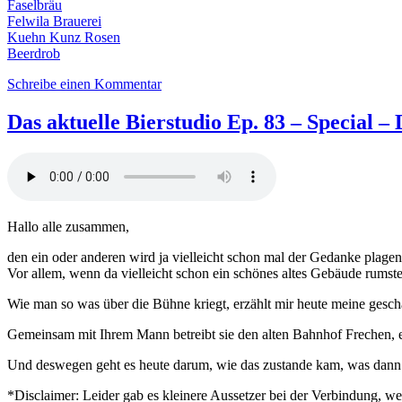
Faselbräu
Felwila Brauerei
Kuehn Kunz Rosen
Beerdrob
zu
Schreibe einen Kommentar
Das
aktuelle
Das aktuelle Bierstudio Ep. 83 – Special –
Bierstudio
Ep.
87
–
Special
–
Hallo alle zusammen,
DaB
meets
den ein oder anderen wird ja vielleicht schon mal der Gedanke plage
BSG
Vor allem, wenn da vielleicht schon ein schönes altes Gebäude rums
Wie man so was über die Bühne kriegt, erzählt mir heute meine gesc
Gemeinsam mit Ihrem Mann betreibt sie den alten Bahnhof Frechen,
Und deswegen geht es heute darum, wie das zustande kam, was dann d
*Disclaimer: Leider gab es kleinere Aussetzer bei der Verbindung, 