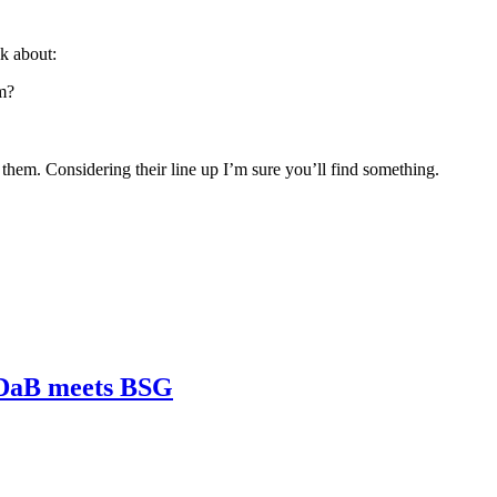
k about:
m?
them. Considering their line up I’m sure you’ll find something.
– DaB meets BSG