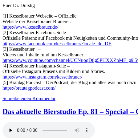
Euer Dr. Durstig
[1] Kesselbrauer Webseite – Offizielle
Website der Kesselbrauer Brauerei.
https://www.kesselbrauer.de/⁠
[2] Kesselbrauer Facebook-Seite –
Offizielle Präsenz auf Facebook mit Neuigkeiten und Community-Inte
⁠https://www.facebook.com/kesselbrauer/?locale=de_DE⁠
[3] Kesselbrauer –
Videos und Inhalte rund um Kesselbrauer.
⁠https://www.youtube.com/channel/UCNuoqD8g5PHXXZnMF_g9l5w
[4] Kesselbrauer Instagram-Seite –
Offizielle Instagram-Präsenz mit Bildern und Stories.
⁠https://www.instagram.com/kesselbrauer/⁠
[5] Brautag Podcast – DerPodcast, der Blog und alles was noch dazu 
https://brautagpodcast.com/
zu
Schreibe einen Kommentar
Das
aktuelle
Das aktuelle Bierstudio Ep. 81 – Special –
Bierstudio
Ep.
82
–
Ultra-