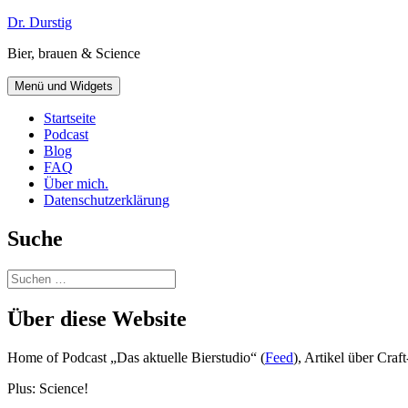
Zum
Dr. Durstig
Inhalt
Bier, brauen & Science
springen
Menü und Widgets
Startseite
Podcast
Blog
FAQ
Über mich.
Datenschutzerklärung
Suche
Suchen
nach:
Über diese Website
Home of Podcast „Das aktuelle Bierstudio“ (
Feed
), Artikel über Cra
Plus: Science!