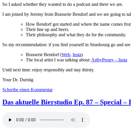
So I asked whether they wanted to do a podcast and there we are.
I am joined by Jeremy from Brasserie Bendorf and we are going to tal
How Bendorf got started and where the name comes fro
Their line up and beers.
Their philosophy and what they do for the community.
So my recommendation: if you find yourself in Strasbourg go and see 
Brasserie Bendorf (
Web
,
Insta
)
The local artist I was talking about:
ArtbyPeony – Insta
Until next time: enjoy responsibly and stay thirsty.
Your Dr. Durstig
zu
Schreibe einen Kommentar
Das
aktuelle
Das aktuelle Bierstudio Ep. 87 – Special 
Bierstudio
Ep.
97
–
Brasserie