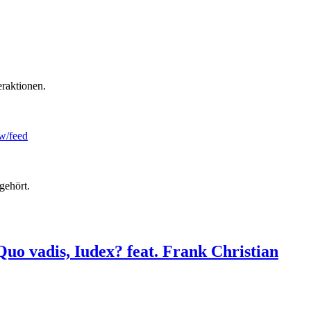
raktionen.
/feed⁠
gehört.
 Quo vadis, Iudex? feat. Frank Christian