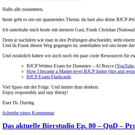
Special
Hallo alle zusammen,
–
Der
heute geht es um ein spannendes Thema: du hast also deine BJCP-Prü
Brautag-
Bierstudio
Ich unterhalte mich heute mit meinem Gast, Frank Christian (Nation
Collab
feat.
Denn je nachdem wie man in den Prüfungen abschneidet, steht einem
die
Und da Frank diesen Weg gegangen ist, unterhalten wir uns heute dar
Kesselbrauer
Und zusätzlich haben wir auch noch ein paar coole Ressourcen für eu
BJCP Written Exam for Dummies – Al Boyce (
YouTube
How I became a Master-level BJCP Judge (tips and resou
BJCP Exam Flashcards
Viel Spass mit der Folge. Und immer dran denken:
Enjoy responsibly and stay thirsty!
Euer Dr. Durstig
zu
Schreibe einen Kommentar
Das
aktuelle
Das aktuelle Bierstudio Ep. 80 – QnD – Pr
Bierstudio
Ep.