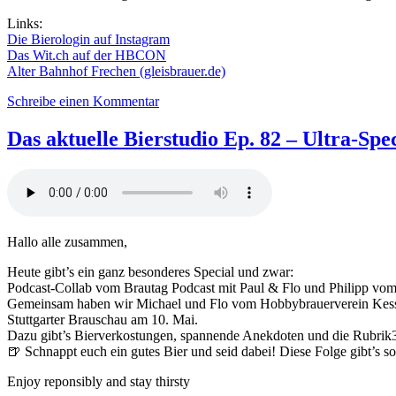
Links:
Die Bierologin auf Instagram
Das Wit.ch auf der HBCON
Alter Bahnhof Frechen (gleisbrauer.de)
zu
Schreibe einen Kommentar
Das
aktuelle
Das aktuelle Bierstudio Ep. 82 – Ultra-Spe
Bierstudio
Ep.
83
–
Special
–
Hallo alle zusammen,
Du
willst
Heute gibt’s ein ganz besonderes Special und zwar:
was
Podcast-Collab vom Brautag Podcast mit Paul & Flo und Philipp vom 
machen?
Gemeinsam haben wir Michael und Flo vom Hobbybrauerverein Kesselbr
feat.
Stuttgarter Brauschau am 10. Mai.
Julia
Dazu gibt’s Bierverkostungen, spannende Anekdoten und die Rubrik
Trunz
🍺 Schnappt euch ein gutes Bier und seid dabei! Diese Folge gibt’s s
Enjoy reponsibly and stay thirsty