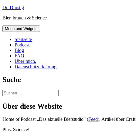
Zum
Dr. Durstig
Inhalt
Bier, brauen & Science
springen
Menü und Widgets
Startseite
Podcast
Blog
FAQ
Über mich.
Datenschutzerklärung
Suche
Suchen
nach:
Über diese Website
Home of Podcast „Das aktuelle Bierstudio“ (
Feed
), Artikel über Cra
Plus: Science!