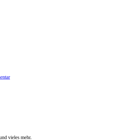
zu
entar
BJCP
und vieles mehr.