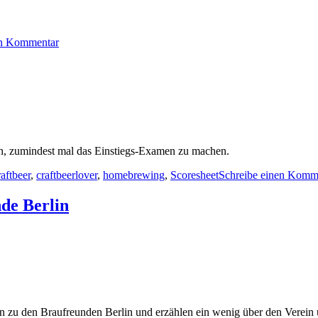
zu
en Kommentar
Untappd,
RateBeer
und
BJCP
en, zumindest mal das Einstiegs-Examen zu machen.
raftbeer
,
craftbeerlover
,
homebrewing
,
Scoresheet
Schreibe einen Komm
nde Berlin
en zu den Braufreunden Berlin und erzählen ein wenig über den Verein 