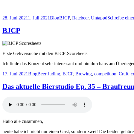
Veröffentlicht
Kategorien
Schlagwörter
28. Juni 2021
1. Juli 2021
Blog
BJCP
,
Ratebeer
,
Untappd
Schreibe ein
am
BJCP
Erste Gehversuche mit den BJCP-Scoreheets.
Ich finde das Konzept sehr interessant und bin durchaus am Überleg
Veröffentlicht
Kategorien
Schlagwörter
17. Juni 2021
Blog
Beer Juding
,
BJCP
,
Brewing
,
competition
,
Craft
,
c
am
Das aktuelle Bierstudio Ep. 35 – Braufreu
Hallo alle zusammen,
heute habe ich nicht nur einen Gast, sondern zwei! Die beiden gehör