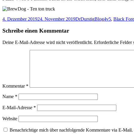
Veröffentlicht
Autor
Kategorien
Schlagwörter
4. Dezember 2019
24. November 2019
DrDurstig
Blog
4v5
,
Black Fore
am
Schreibe einen Kommentar
Deine E-Mail-Adresse wird nicht veröffentlicht.
Erforderliche Felder 
Kommentar
*
Name
*
E-Mail-Adresse
*
Website
Benachrichtige mich über nachfolgende Kommentare via E-Mail.