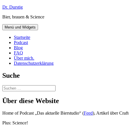
Zum
Dr. Durstig
Inhalt
Bier, brauen & Science
springen
Menü und Widgets
Startseite
Podcast
Blog
FAQ
Über mich.
Datenschutzerklärung
Suche
Suchen
nach:
Über diese Website
Home of Podcast „Das aktuelle Bierstudio“ (
Feed
), Artikel über Cra
Plus: Science!