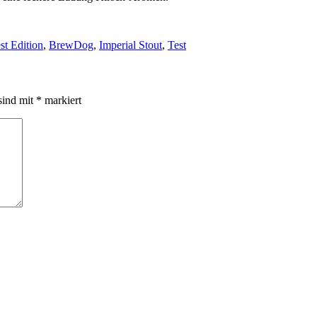
st Edition
,
BrewDog
,
Imperial Stout
,
Test
sind mit
*
markiert