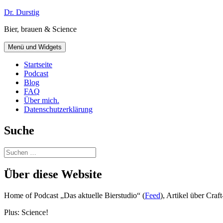
Zum
Dr. Durstig
Inhalt
Bier, brauen & Science
springen
Menü und Widgets
Startseite
Podcast
Blog
FAQ
Über mich.
Datenschutzerklärung
Suche
Suchen
nach:
Über diese Website
Home of Podcast „Das aktuelle Bierstudio“ (
Feed
), Artikel über Cra
Plus: Science!