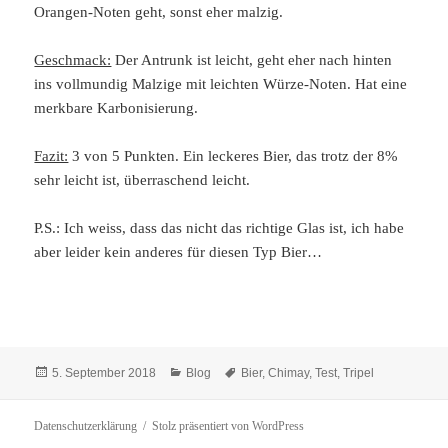
Orangen-Noten geht, sonst eher malzig.
Geschmack:
Der Antrunk ist leicht, geht eher nach hinten
ins vollmundig Malzige mit leichten Würze-Noten. Hat eine
merkbare Karbonisierung.
Fazit:
3 von 5 Punkten. Ein leckeres Bier, das trotz der 8%
sehr leicht ist, überraschend leicht.
P.S.: Ich weiss, dass das nicht das richtige Glas ist, ich habe
aber leider kein anderes für diesen Typ Bier…
Veröffentlicht
Kategorien
Schlagwörter
5. September 2018
Blog
Bier
,
Chimay
,
Test
,
Tripel
am
Datenschutzerklärung
Stolz präsentiert von WordPress