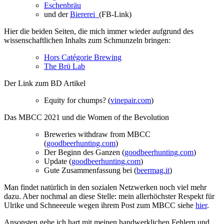
Eschenbräu
und der
Biererei
(FB-Link)
Hier die beiden Seiten, die mich immer wieder aufgrund des
wissenschaftlichen Inhalts zum Schmunzeln bringen:
Hors Catégorie Brewing
The Brü Lab
Der Link zum BD Artikel
Equity for chumps? (
vinepair.com
)
Das MBCC 2021 und die Women of the Bevolution
Breweries withdraw from MBCC
(
goodbeerhunting.com
)
Der Beginn des Ganzen (
goodbeerhunting.com
)
Update (
goodbeerhunting.com
)
Gute Zusammenfassung bei (
beermag.it
)
Man findet natürlich in den sozialen Netzwerken noch viel mehr
dazu. Aber nochmal an diese Stelle: mein allerhöchster Respekt für
Ulrike und Schneeeule wegen ihrem Post zum MBCC siehe
hier
.
Ansonsten gehe ich hart mit meinen handwerklichen Fehlern und