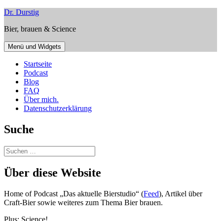
Zum
Dr. Durstig
Inhalt
Bier, brauen & Science
springen
Menü und Widgets
Startseite
Podcast
Blog
FAQ
Über mich.
Datenschutzerklärung
Suche
Suchen
nach:
Über diese Website
Home of Podcast „Das aktuelle Bierstudio“ (
Feed
), Artikel über
Craft-Bier sowie weiteres zum Thema Bier brauen.
Plus: Science!