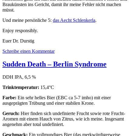
Braukünsten ins Gericht, damit ihr meine Fehler nicht machen
müsst.
Und meine persönliche 5:
das Aecht Schlenkerla
.
Enjoy responsibly.
Euer Dr. Durstig
zu
Schreibe einen Kommentar
Das
aktuelle
Sudden Death – Berlin Syndrome
Bierstudio
Ep.
DDH IPA, 6,5 %
37
–
Trinktemperatur:
15,4°C
Brautagebuch
Teil
Farbe:
Ein sehr helles Bier (EBC ca 5-7 imho) mit einer
2
ausgeprägten Trübung und einer stabilen Krone.
Geruch:
Hier finden sich undefinierte Frucht sowie rote Frucht-
Aromen mit einem Hauch von Zitrus, wie ich meine. Insgesamt
angenehm aber total undefiniert.
Geschmack:
Ein vollmundiges Bier (das merkwürdigerweise