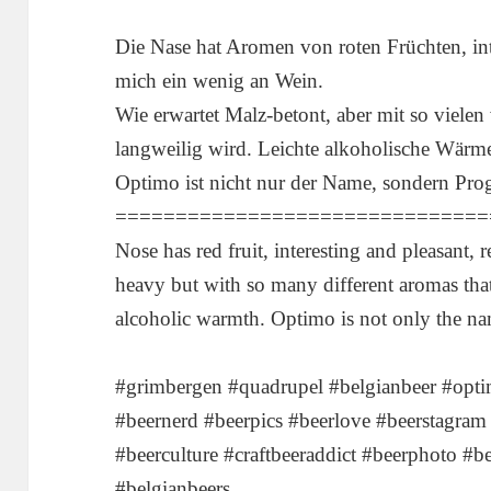
Die Nase hat Aromen von roten Früchten, in
mich ein wenig an Wein.
Wie erwartet Malz-betont, aber mit so vielen
langweilig wird. Leichte alkoholische Wärm
Optimo ist nicht nur der Name, sondern Pr
===============================
Nose has red fruit, interesting and pleasant
heavy but with so many different aromas that 
alcoholic warmth. Optimo is not only the na
#grimbergen #quadrupel #belgianbeer #opt
#beernerd #beerpics #beerlove #beerstagram
#beerculture #craftbeeraddict #beerphoto #b
#belgianbeers