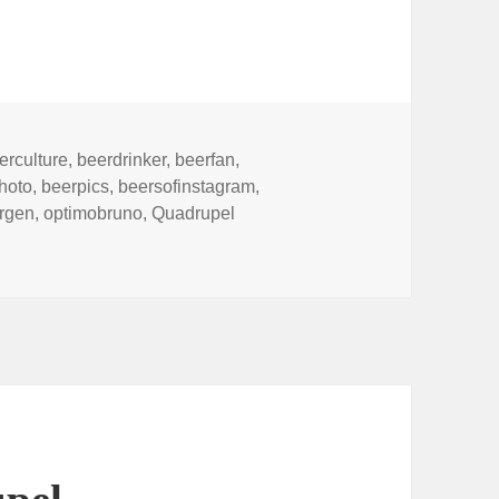
erculture
,
beerdrinker
,
beerfan
,
hoto
,
beerpics
,
beersofinstagram
,
rgen
,
optimobruno
,
Quadrupel
Optimo Bruno