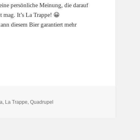
eine persönliche Meinung, die darauf
ht mag. It’s La Trappe! 😀
ann diesem Bier garantiert mehr
er
a
,
La Trappe
,
Quadrupel