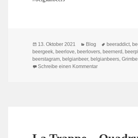
Veröffentlicht
Kategorien
Schlagwörter
13. Oktober 2021
Blog
beeraddict
,
be
am
beergeek
,
beerlove
,
beerlovers
,
beernerd
,
beerp
beerstagram
,
belgianbeer
,
belgianbeers
,
Grimbe
zu Grimbergen – 
Schreibe einen Kommentar