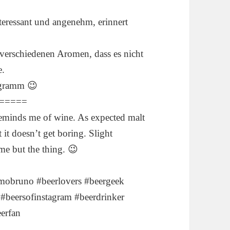
teressant und angenehm, erinnert
 verschiedenen Aromen, dass es nicht
e.
ogramm 😉
=====
, reminds me of wine. As expected malt
it doesn’t get boring. Slight
me but the thing. 😉
imobruno #beerlovers #beergeek
 #beersofinstagram #beerdrinker
eerfan