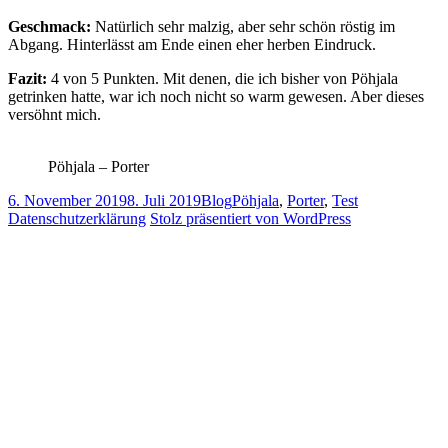
Geschmack:
Natürlich sehr malzig, aber sehr schön röstig im
Abgang. Hinterlässt am Ende einen eher herben Eindruck.
Fazit:
4 von 5 Punkten. Mit denen, die ich bisher von Pöhjala
getrinken hatte, war ich noch nicht so warm gewesen. Aber dieses
versöhnt mich.
Pöhjala – Porter
Veröffentlicht
Kategorien
Schlagwörter
6. November 2019
8. Juli 2019
Blog
Pöhjala
,
Porter
,
Test
am
Datenschutzerklärung
Stolz präsentiert von WordPress