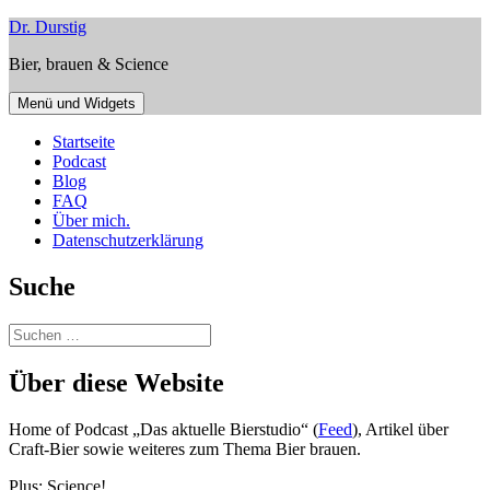
Zum
Dr. Durstig
Inhalt
Bier, brauen & Science
springen
Menü und Widgets
Startseite
Podcast
Blog
FAQ
Über mich.
Datenschutzerklärung
Suche
Suchen
nach:
Über diese Website
Home of Podcast „Das aktuelle Bierstudio“ (
Feed
), Artikel über
Craft-Bier sowie weiteres zum Thema Bier brauen.
Plus: Science!