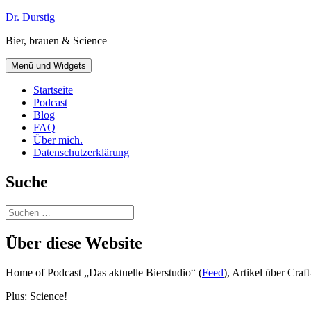
Zum
Dr. Durstig
Inhalt
Bier, brauen & Science
springen
Menü und Widgets
Startseite
Podcast
Blog
FAQ
Über mich.
Datenschutzerklärung
Suche
Suchen
nach:
Über diese Website
Home of Podcast „Das aktuelle Bierstudio“ (
Feed
), Artikel über Cra
Plus: Science!