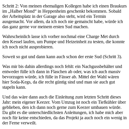
Schritt 2: Von meinen ehemaligen Kollegen habe ich einen Braukurs
im „Halber Mond“ in Heppenheim geschenkt bekommen. Sobald
der Arbeitsplatz in der Garage also steht, wird ein Termin
ausgemacht. Vor allem, da ich noch nie gemaischt habe, würde ich
das ganz gerne vor meinem ersten Sud machen.
Wahrscheinlich lasse ich vorher nochmal eine Charge Met durch
den Kessel laufen, um Pumpe und Heizeinheit zu testen, die konnte
ich noch nicht ausprobieren.
Soweit so gut und dann kann auch schon der erste Sud (Schritt 3).
Was mir bis dahin allerdings noch fehlt: ein Nachgussbehälter und
entweder fülle ich dann in Flaschen ab oder, was ich auch massiv
bevorzugen würde, ich fülle in Fässer ab. Mittel der Wahl wären
hier Soda-Kegs, da die recht güntig sind und man sie auch gut
stapeln kann.
Und das wäre dann auch die Einleitung zum letzten Schritt dieses
Jahr: mein eigener Keezer. Vom Umzug ist noch ein Tiefkühler über
geblieben, den ich dann noch gerne zum Keezer umbauen würde.
Da gibt es die unterschiedlichsten Anleitungen, ich habe mich aber
noch für keine entschieden, da das Projekt ja auch noch ein wenig in
der Ferne verweilt.