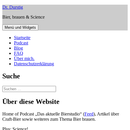
Zum
Dr. Durstig
Inhalt
Bier, brauen & Science
springen
Menü und Widgets
Startseite
Podcast
Blog
FAQ
Über mich.
Datenschutzerklärung
Suche
Suchen
nach:
Über diese Website
Home of Podcast „Das aktuelle Bierstudio“ (
Feed
), Artikel über
Craft-Bier sowie weiteres zum Thema Bier brauen.
Plus: Science!