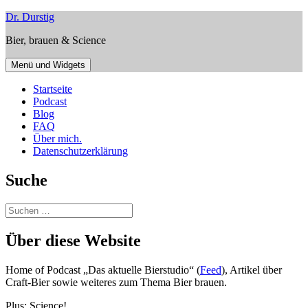
Zum
Dr. Durstig
Inhalt
Bier, brauen & Science
springen
Menü und Widgets
Startseite
Podcast
Blog
FAQ
Über mich.
Datenschutzerklärung
Suche
Suchen
nach:
Über diese Website
Home of Podcast „Das aktuelle Bierstudio“ (
Feed
), Artikel über
Craft-Bier sowie weiteres zum Thema Bier brauen.
Plus: Science!