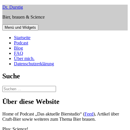
Zum
Dr. Durstig
Inhalt
Bier, brauen & Science
springen
Menü und Widgets
Startseite
Podcast
Blog
FAQ
Über mich.
Datenschutzerklärung
Suche
Suchen
nach:
Über diese Website
Home of Podcast „Das aktuelle Bierstudio“ (
Feed
), Artikel über
Craft-Bier sowie weiteres zum Thema Bier brauen.
Plus: Science!