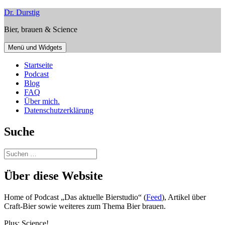
Zum
Dr. Durstig
Inhalt
Bier, brauen & Science
springen
Menü und Widgets
Startseite
Podcast
Blog
FAQ
Über mich.
Datenschutzerklärung
Suche
Suchen
nach:
Über diese Website
Home of Podcast „Das aktuelle Bierstudio“ (
Feed
), Artikel über
Craft-Bier sowie weiteres zum Thema Bier brauen.
Plus: Science!