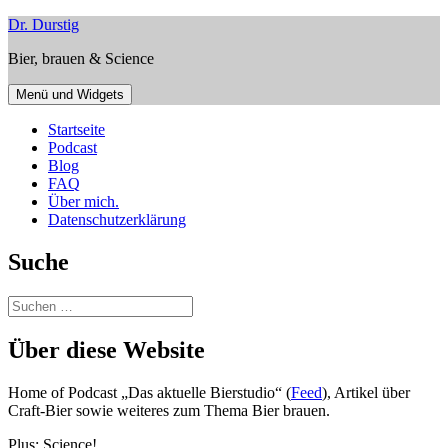
Zum
Dr. Durstig
Inhalt
Bier, brauen & Science
springen
Menü und Widgets
Startseite
Podcast
Blog
FAQ
Über mich.
Datenschutzerklärung
Suche
Suchen
nach:
Über diese Website
Home of Podcast „Das aktuelle Bierstudio“ (
Feed
), Artikel über
Craft-Bier sowie weiteres zum Thema Bier brauen.
Plus: Science!