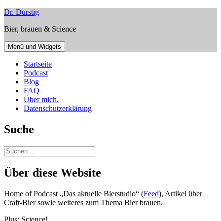
Zum
Dr. Durstig
Inhalt
Bier, brauen & Science
springen
Menü und Widgets
Startseite
Podcast
Blog
FAQ
Über mich.
Datenschutzerklärung
Suche
Suchen
nach:
Über diese Website
Home of Podcast „Das aktuelle Bierstudio“ (
Feed
), Artikel über
Craft-Bier sowie weiteres zum Thema Bier brauen.
Plus: Science!