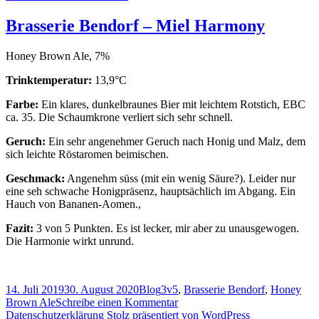
Das
aktuelle
Brasserie Bendorf – Miel Harmony
Bierstudio
Ep.
Honey Brown Ale, 7%
97
–
Trinktemperatur:
13,9°C
Brasserie
Bendorf
Farbe:
Ein klares, dunkelbraunes Bier mit leichtem Rotstich, EBC
feat.
ca. 35. Die Schaumkrone verliert sich sehr schnell.
Jeremy
Geruch:
Ein sehr angenehmer Geruch nach Honig und Malz, dem
sich leichte Röstaromen beimischen.
Geschmack:
Angenehm süss (mit ein wenig Säure?). Leider nur
eine seh schwache Honigpräsenz, hauptsächlich im Abgang. Ein
Hauch von Bananen-Aomen.,
Fazit:
3 von 5 Punkten. Es ist lecker, mir aber zu unausgewogen.
Die Harmonie wirkt unrund.
Veröffentlicht
Kategorien
Schlagwörter
14. Juli 2019
30. August 2020
Blog
3v5
,
Brasserie Bendorf
,
Honey
am
zu
Brown Ale
Schreibe einen Kommentar
Brasserie
Datenschutzerklärung
Stolz präsentiert von WordPress