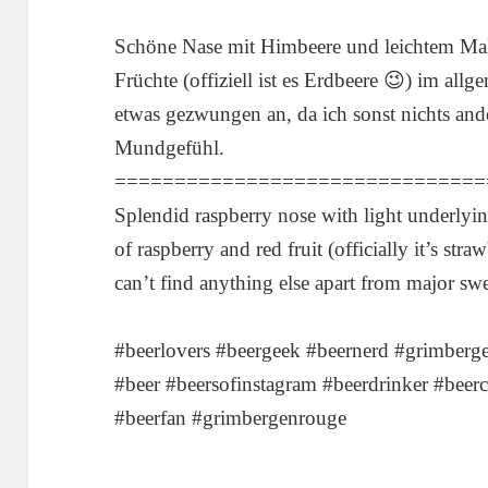
Schöne Nase mit Himbeere und leichtem Ma
Früchte (offiziell ist es Erdbeere 😉) im allg
etwas gezwungen an, da ich sonst nichts an
Mundgefühl.
===============================
Splendid raspberry nose with light underlyi
of raspberry and red fruit (officially it’s straw
can’t find anything else apart from major s
#beerlovers #beergeek #beernerd #grimberge
#beer #beersofinstagram #beerdrinker #beerc
#beerfan #grimbergenrouge