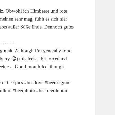
lz. Obwohl ich Himbeere und rote
emeinen sehr mag, fühlt es sich hier
deres außer Süße finde. Dennoch gutes
======
ng malt. Although I’m generally fond
berry 😉) this feels a bit forced as I
weetness. Good mouth feel though.
n #beerpics #beerlove #beerstagram
ulture #beerphoto #beerrevolution