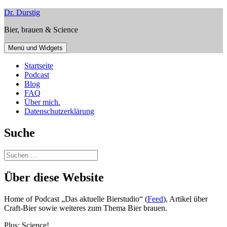
Zum
Dr. Durstig
Inhalt
Bier, brauen & Science
springen
Menü und Widgets
Startseite
Podcast
Blog
FAQ
Über mich.
Datenschutzerklärung
Suche
Suchen
nach:
Über diese Website
Home of Podcast „Das aktuelle Bierstudio“ (
Feed
), Artikel über
Craft-Bier sowie weiteres zum Thema Bier brauen.
Plus: Science!