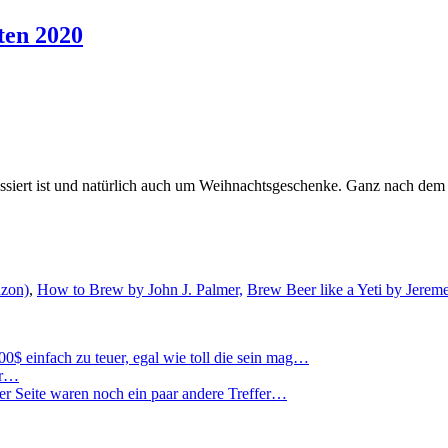
ten 2020
passiert ist und natürlich auch um Weihnachtsgeschenke. Ganz nach de
azon)
,
How to Brew by John J. Palmer,
Brew Beer like a Yeti by Jer
$ einfach zu teuer, egal wie toll die sein mag…
rer…
er Seite waren noch ein paar andere Treffer…