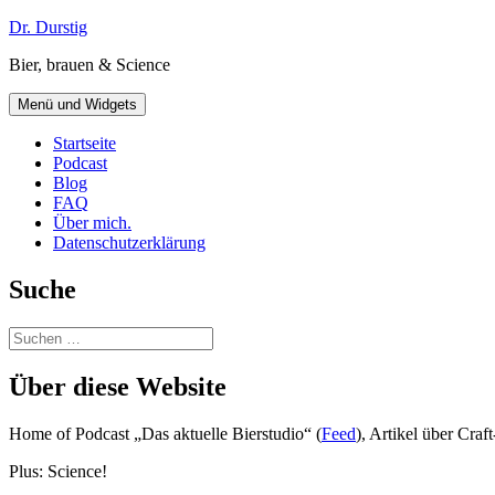
Zum
Dr. Durstig
Inhalt
Bier, brauen & Science
springen
Menü und Widgets
Startseite
Podcast
Blog
FAQ
Über mich.
Datenschutzerklärung
Suche
Suchen
nach:
Über diese Website
Home of Podcast „Das aktuelle Bierstudio“ (
Feed
), Artikel über Cra
Plus: Science!