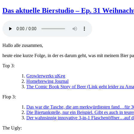
Das
aktuelle
Das aktuelle Bierstudio – Ep. 31 Weihnach
Bierstudio
Ep.
32
–
Prisma
Brewing
Hallo alle zusammen,
Social
Club
heute eine kurze Folge, in der es darum geht, was mit meinem Bier 
Top 3:
Growlerwerks uKeg
Homebrewing Journal
The Comic Book Story of Beer (Link geht leider zu Am
Flop 3:
Das war die Tasche, die am merkwürdigsten fand…für 300
Die Biertankstelle, nur ein Beispiel. Gibt es auch in teu
Der wahnsinnig innovative 3-in-1 Flaschenöffner…auf d
The Ugly: