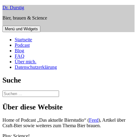
Zum
Dr. Durstig
Inhalt
Bier, brauen & Science
springen
Menü und Widgets
Startseite
Podcast
Blog
FAQ
Über mich.
Datenschutzerklärung
Suche
Suchen
nach:
Über diese Website
Home of Podcast „Das aktuelle Bierstudio“ (
Feed
), Artikel über
Craft-Bier sowie weiteres zum Thema Bier brauen.
Plus: Science!