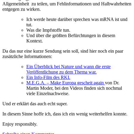
Allgemeinheit zu teilen, um Fehlinformationen und Halbwahrheiten
entgegen zu wirken.
Ich werde heute darüber sprechen was mRNA ist und
tut.
Was die Impfstoffe tun.
Und über die größten Befürchtungen in diesem
Kontext.
Da das nur eine kurze Sendung sein soll, sind hier noch ein paar
zusätzliche Informationen:
Ein Überblick bei Nature und wann die erste
Veröffentlichung zu dem Thema war.
Ein Info-Film des RKI.
M.E.G.A. – Make Europa gescheit again
von Dr.
Martin Moder, bei den Videos finden sich nochmal
viele Einzelnachweise.
Und er erklärt das auch echt super.
In diesem Sinne hoffe ich, dass ich ein wenig weiterhelfen konnte.
Enjoy responsibly.
zu