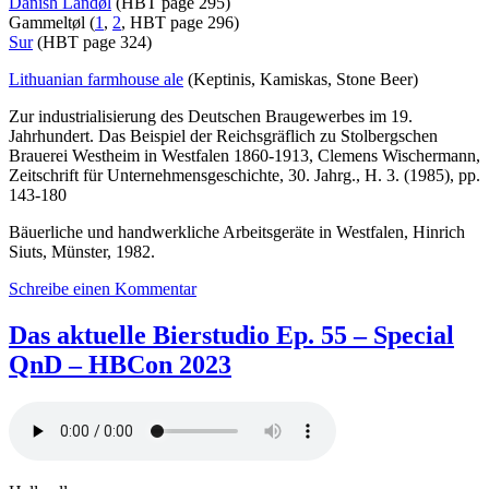
Danish Landøl
(HBT page 295)
Gammeltøl (
1
,
2
, HBT page 296)
Sur
(HBT page 324)
Lithuanian farmhouse ale
(Keptinis, Kamiskas, Stone Beer)
Zur industrialisierung des Deutschen Braugewerbes im 19.
Jahrhundert. Das Beispiel der Reichsgräflich zu Stolbergschen
Brauerei Westheim in Westfalen 1860-1913, Clemens Wischermann,
Zeitschrift für Unternehmensgeschichte, 30. Jahrg., H. 3. (1985), pp.
143-180
Bäuerliche und handwerkliche Arbeitsgeräte in Westfalen, Hinrich
Siuts, Münster, 1982.
zu
Schreibe einen Kommentar
Das
aktuelle
Das aktuelle Bierstudio Ep. 55 – Special
Bierstudio
QnD – HBCon 2023
Ep.
74
–
Special
–
Everything
Farmhouse