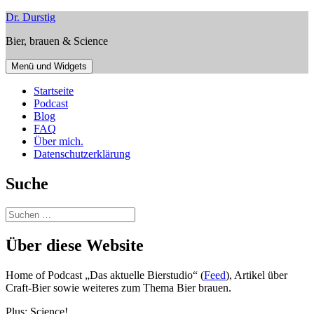
Zum
Dr. Durstig
Inhalt
Bier, brauen & Science
springen
Menü und Widgets
Startseite
Podcast
Blog
FAQ
Über mich.
Datenschutzerklärung
Suche
Suchen
nach:
Über diese Website
Home of Podcast „Das aktuelle Bierstudio“ (
Feed
), Artikel über
Craft-Bier sowie weiteres zum Thema Bier brauen.
Plus: Science!