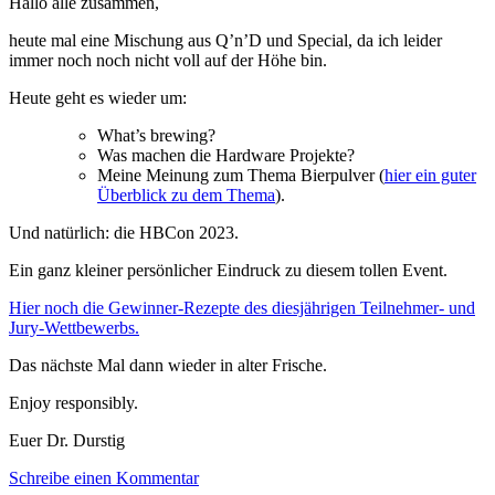
Hallo alle zusammen,
feat
Lars
heute mal eine Mischung aus Q’n’D und Special, da ich leider
Marius
immer noch noch nicht voll auf der Höhe bin.
Garshol
Pt.
Heute geht es wieder um:
1
What’s brewing?
Was machen die Hardware Projekte?
Meine Meinung zum Thema Bierpulver (
hier ein guter
Überblick zu dem Thema
).
Und natürlich: die HBCon 2023.
Ein ganz kleiner persönlicher Eindruck zu diesem tollen Event.
Hier noch die Gewinner-Rezepte des diesjährigen Teilnehmer- und
Jury-Wettbewerbs.
Das nächste Mal dann wieder in alter Frische.
Enjoy responsibly.
Euer Dr. Durstig
zu
Schreibe einen Kommentar