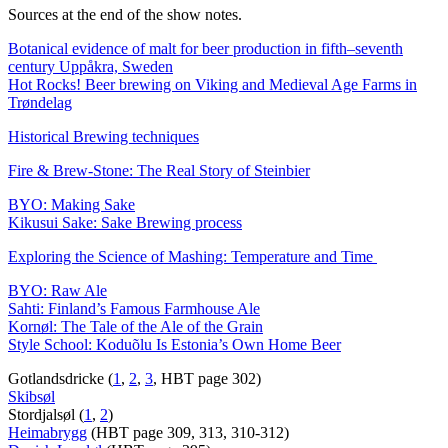
Sources at the end of the show notes.
Botanical evidence of malt for beer production in fifth–seventh
century Uppåkra, Sweden
Hot Rocks! Beer brewing on Viking and Medieval Age Farms in
Trøndelag
Historical Brewing techniques
Fire & Brew-Stone: The Real Story of Steinbier
BYO: Making Sake
Kikusui Sake: Sake Brewing process
Exploring the Science of Mashing: Temperature and Time
BYO: Raw Ale
Sahti: Finland’s Famous Farmhouse Ale
Kornøl: The Tale of the Ale of the Grain
Style School: Koduõlu Is Estonia’s Own Home Beer
Gotlandsdricke (
1
,
2
,
3
, HBT page 302)
Skibsøl
Stordjalsøl (
1
,
2
)
Heimabrygg
(HBT page 309, 313, 310-312)