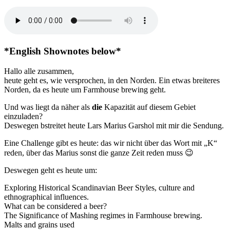
Special
–
Everything
Farmhouse
feat
Lars
*English Shownotes below*
Marius
Garshol
Hallo alle zusammen,
Pt.
heute geht es, wie versprochen, in den Norden. Ein etwas breiteres
2
Norden, da es heute um Farmhouse brewing geht.
Und was liegt da näher als
die
Kapazität auf diesem Gebiet
einzuladen?
Deswegen bstreitet heute Lars Marius Garshol mit mir die Sendung.
Eine Challenge gibt es heute: das wir nicht über das Wort mit „K“
reden, über das Marius sonst die ganze Zeit reden muss 😉
Deswegen geht es heute um:
Exploring Historical Scandinavian Beer Styles, culture and
ethnographical influences.
What can be considered a beer?
The Significance of Mashing regimes in Farmhouse brewing.
Malts and grains used