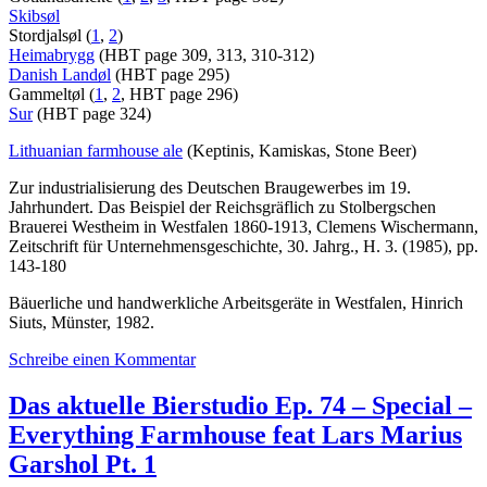
Skibsøl
Stordjalsøl (
1
,
2
)
Heimabrygg
(HBT page 309, 313, 310-312)
Danish Landøl
(HBT page 295)
Gammeltøl (
1
,
2
, HBT page 296)
Sur
(HBT page 324)
Lithuanian farmhouse ale
(Keptinis, Kamiskas, Stone Beer)
Zur industrialisierung des Deutschen Braugewerbes im 19.
Jahrhundert. Das Beispiel der Reichsgräflich zu Stolbergschen
Brauerei Westheim in Westfalen 1860-1913, Clemens Wischermann,
Zeitschrift für Unternehmensgeschichte, 30. Jahrg., H. 3. (1985), pp.
143-180
Bäuerliche und handwerkliche Arbeitsgeräte in Westfalen, Hinrich
Siuts, Münster, 1982.
zu
Schreibe einen Kommentar
Das
aktuelle
Das aktuelle Bierstudio Ep. 74 – Special –
Bierstudio
Everything Farmhouse feat Lars Marius
Ep.
76
Garshol Pt. 1
–