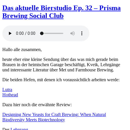
Das
aktuelle
Das aktuelle Bierstudio Ep. 32 – Prisma
Bierstudio
Brewing Social Club
Ep.
55
–
Special
QnD
–
HBCon
Hallo alle zusammen,
2023
heute eher eine kleine Sendung über das was mich gerade beim
Brauen in der heimischen Garage beschäftigt, Kveik, Lehrgänge
und interessante Literatur über Met und Farmhouse Brewing.
Die beiden Hefen, mit denen ich voraussichtlich arbeiten werde:
Lutra
Hothead
Dazu hier noch die erwähnte Review:
Designing New Yeasts for Craft Brewing: When Natural
Biodiversity Meets Biotechnology
Der
Lehrgang.