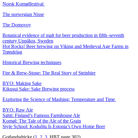
Norsk Kornølfestival
The norwegian Nisse
The Domovoy
Botanical evidence of malt for beer production in fifth–seventh
century Uppåkra, Sweden
Hot Rocks! Beer brewing on Viking and Medieval Age Farms in
Trøndelag
Historical Brewing techniques
Fire & Brew-Stone: The Real Story of Steinbier
BYO: Making Sake
Kikusui Sake: Sake Brewing process
Exploring the Science of Mashing: Temperature and Time
BYO: Raw Ale
Sahti: Finland’s Famous Farmhouse Ale
Kornøl: The Tale of the Ale of the Grain
Style School: Koduõlu Is Estonia’s Own Home Beer
Gotlandsdricke (
1
,
2
,
3
, HBT page 302)