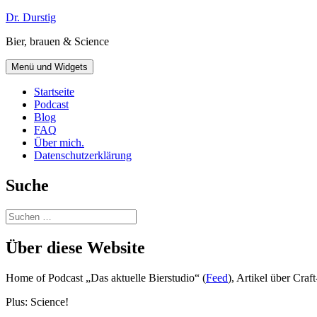
Zum
Dr. Durstig
Inhalt
Bier, brauen & Science
springen
Menü und Widgets
Startseite
Podcast
Blog
FAQ
Über mich.
Datenschutzerklärung
Suche
Suchen
nach:
Über diese Website
Home of Podcast „Das aktuelle Bierstudio“ (
Feed
), Artikel über Cra
Plus: Science!