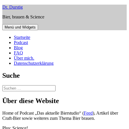
Zum
Dr. Durstig
Inhalt
Bier, brauen & Science
springen
Menü und Widgets
Startseite
Podcast
Blog
FAQ
Über mich.
Datenschutzerklärung
Suche
Suchen
nach:
Über diese Website
Home of Podcast „Das aktuelle Bierstudio“ (
Feed
), Artikel über
Craft-Bier sowie weiteres zum Thema Bier brauen.
Plus: Science!