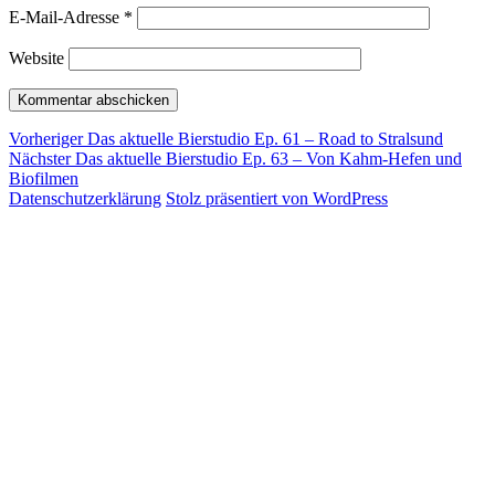
E-Mail-Adresse
*
Website
Beitragsnavigation
Vorheriger
Vorheriger
Das aktuelle Bierstudio Ep. 61 – Road to Stralsund
Nächster
Beitrag:
Nächster
Das aktuelle Bierstudio Ep. 63 – Von Kahm-Hefen und
Beitrag:
Biofilmen
Datenschutzerklärung
Stolz präsentiert von WordPress