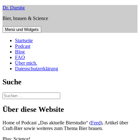
Zum
Dr. Durstig
Inhalt
Bier, brauen & Science
springen
Menü und Widgets
Startseite
Podcast
Blog
FAQ
Über mich.
Datenschutzerklärung
Suche
Suchen
nach:
Über diese Website
Home of Podcast „Das aktuelle Bierstudio“ (
Feed
), Artikel über
Craft-Bier sowie weiteres zum Thema Bier brauen.
Plus: Science!