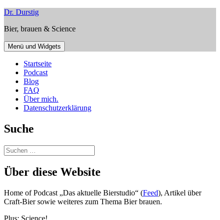
Zum
Dr. Durstig
Inhalt
Bier, brauen & Science
springen
Menü und Widgets
Startseite
Podcast
Blog
FAQ
Über mich.
Datenschutzerklärung
Suche
Suchen
nach:
Über diese Website
Home of Podcast „Das aktuelle Bierstudio“ (
Feed
), Artikel über
Craft-Bier sowie weiteres zum Thema Bier brauen.
Plus: Science!