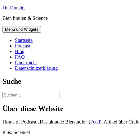
Zum
Dr. Durstig
Inhalt
Bier, brauen & Science
springen
Menü und Widgets
Startseite
Podcast
Blog
FAQ
Über mich.
Datenschutzerklärung
Suche
Suchen
nach:
Über diese Website
Home of Podcast „Das aktuelle Bierstudio“ (
Feed
), Artikel über Cra
Plus: Science!