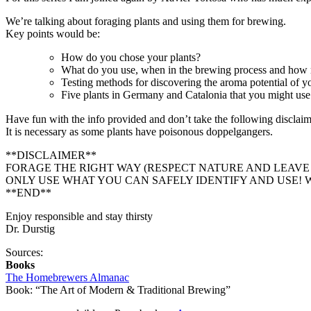
We’re talking about foraging plants and using them for brewing.
Key points would be:
How do you chose your plants?
What do you use, when in the brewing process and how
Testing methods for discovering the aroma potential of yo
Five plants in Germany and Catalonia that you might use
Have fun with the info provided and don’t take the following disclai
It is necessary as some plants have poisonous doppelgangers.
**DISCLAIMER**
FORAGE THE RIGHT WAY (RESPECT NATURE AND LEAVE
ONLY USE WHAT YOU CAN SAFELY IDENTIFY AND USE! W
**END**
Enjoy responsible and stay thirsty
Dr. Durstig
Sources:
Books
The Homebrewers Almanac
Book: “The Art of Modern & Traditional Brewing”