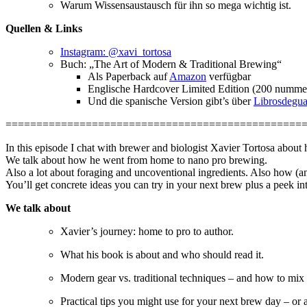
Warum Wissensaustausch für ihn so mega wichtig ist.
Quellen & Links
Instagram: @xavi_tortosa
Buch: „The Art of Modern & Traditional Brewing“
Als Paperback auf
Amazon
verfügbar
Englische Hardcover Limited Edition (200 nummeri
Und die spanische Version gibt’s über
Librosdegu
================================================
In this episode I chat with brewer and biologist Xavier Tortosa abou
We talk about how he went from home to nano pro brewing.
Also a lot about foraging and uncoventional ingredients. Also how (an
You’ll get concrete ideas you can try in your next brew plus a peek 
We talk about
Xavier’s journey: home to pro to author.
What his book is about and who should read it.
Modern gear vs. traditional techniques – and how to mi
Practical tips you might use for your next brew day – or at