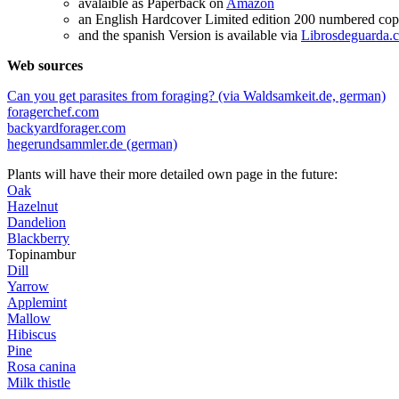
avalaible as Paperback on
Amazon
an English Hardcover Limited edition 200 numbered copi
and the spanish Version is available via
Librosdeguarda.
Web sources
Can you get parasites from foraging? (via Waldsamkeit.de, german)
foragerchef.com
backyardforager.com
hegerundsammler.de (german)
Plants will have their more detailed own page in the future:
Oak
Hazelnut
Dandelion
Blackberry
Topinambur
Dill
Yarrow
Applemint
Mallow
Hibiscus
Pine
Rosa canina
Milk thistle