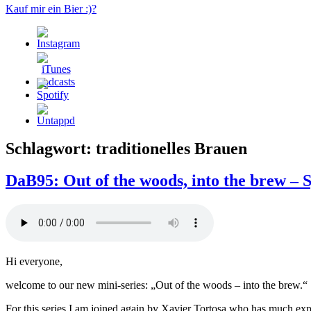
Kauf mir ein Bier :)?
Schlagwort:
traditionelles Brauen
DaB95: Out of the woods, into the brew – S
Hi everyone,
welcome to our new mini-series: „Out of the woods – into the brew.“
For this series I am joined again by Xavier Tortosa who has much expe