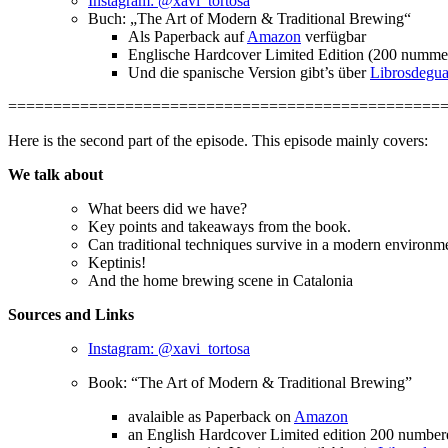
Instagram: @xavi_tortosa
Buch: „The Art of Modern & Traditional Brewing“
Als Paperback auf
Amazon
verfügbar
Englische Hardcover Limited Edition (200 nummeri
Und die spanische Version gibt’s über
Librosdegu
================================================
Here is the second part of the episode. This episode mainly covers:
We talk about
What beers did we have?
Key points and takeaways from the book.
Can traditional techniques survive in a modern environme
Keptinis!
And the home brewing scene in Catalonia
Sources and Links
Instagram: @xavi_tortosa
Book: “The Art of Modern & Traditional Brewing”
avalaible as Paperback on
Amazon
an English Hardcover Limited edition 200 numbere