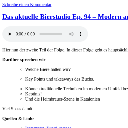
zu
Schreibe einen Kommentar
DaB95:
Out
Das aktuelle Bierstudio Ep. 94 – Modern an
of
the
woods,
into
the
brew
Hier nun der zweite Teil der Folge. In dieser Folge geht es hauptsäch
–
Spring
Darüber sprechen wir
feat.
Xavier
Welche Biere hatten wir?
Tortosa
Key Points und takeaways des Buchs.
Können traditionelle Techniken im modernen Umfeld best
Keptinis!
Und die Heimbrauer-Szene in Katalonien
Viel Spass damit
Quellen & Links