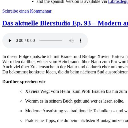
and the spanish Version is available via
Librosdeg
zu
Schreibe einen Kommentar
Das
aktuelle
Das aktuelle Bierstudio Ep. 93 – Modern an
Bierstudio
Ep.
94
–
Modern
and
In dieser Folge quatsche ich mit Brauer und Biologe Xavier Tortosa
traditional
Wir reden darüber, wie er vom Heimbrauen über Nano zum Pro wurd
brewing
Auch viel über Zutatensuche in der Natur und dadurch eher unkonve
feat.
Du bekommst konkrete Ideen, die du beim nächsten Sud ausprobieren k
Xavier
Tortosa
Darüber sprechen wir
Pt.
2
Xaviers Weg: vom Heim- zum Profi-Brauen bis hin zum 
Worum es in seinem Buch geht und wer es lesen sollte.
Moderne Ausrüstung vs. traditionelle Techniken – und wi
Praktische Tipps, die du beim nächsten Brautag nutzen od