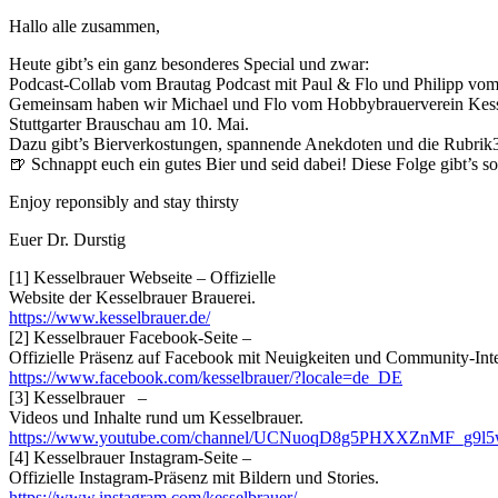
–
Hallo alle zusammen,
Die
Stuttgarter
Heute gibt’s ein ganz besonderes Special und zwar:
Brauschau
Podcast-Collab vom Brautag Podcast mit Paul & Flo und Philipp vom 
Gemeinsam haben wir Michael und Flo vom Hobbybrauerverein Kesselbr
Stuttgarter Brauschau am 10. Mai.
Dazu gibt’s Bierverkostungen, spannende Anekdoten und die Rubrik
🍺 Schnappt euch ein gutes Bier und seid dabei! Diese Folge gibt’s s
Enjoy reponsibly and stay thirsty
Euer Dr. Durstig
[1] Kesselbrauer Webseite – Offizielle
Website der Kesselbrauer Brauerei.
https://www.kesselbrauer.de/⁠
[2] Kesselbrauer Facebook-Seite –
Offizielle Präsenz auf Facebook mit Neuigkeiten und Community-Inte
⁠https://www.facebook.com/kesselbrauer/?locale=de_DE⁠
[3] Kesselbrauer –
Videos und Inhalte rund um Kesselbrauer.
⁠https://www.youtube.com/channel/UCNuoqD8g5PHXXZnMF_g9l5w
[4] Kesselbrauer Instagram-Seite –
Offizielle Instagram-Präsenz mit Bildern und Stories.
⁠https://www.instagram.com/kesselbrauer/⁠