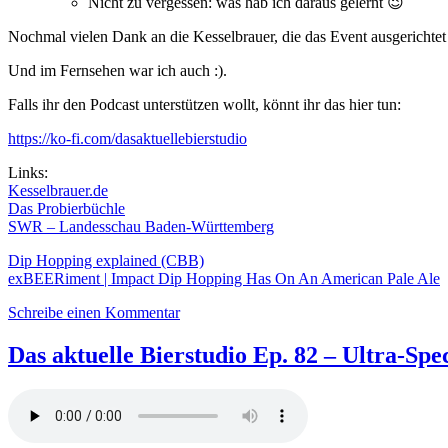
Nicht zu vergessen: was hab ich daraus gelernt 😉
Nochmal vielen Dank an die Kesselbrauer, die das Event ausgerichtet
Und im Fernsehen war ich auch :).
Falls ihr den Podcast unterstützen wollt, könnt ihr das hier tun:
https://ko-fi.com/dasaktuellebierstudio
Links:
Kesselbrauer.de
Das Probierbüchle
SWR – Landesschau Baden-Württemberg
Dip Hopping explained (CBB)
exBEERiment | Impact Dip Hopping Has On An American Pale Ale
zu
Schreibe einen Kommentar
Das
aktuelle
Das aktuelle Bierstudio Ep. 82 – Ultra-Spe
Bierstudio
Ep.
85
–
Special