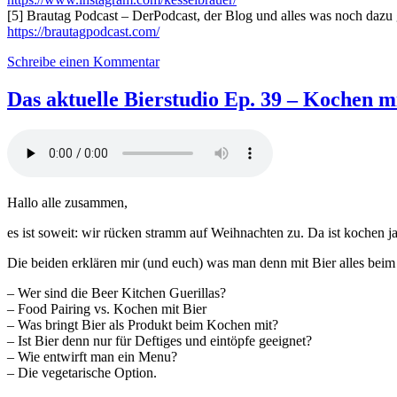
[5] Brautag Podcast – DerPodcast, der Blog und alles was noch dazu 
https://brautagpodcast.com/
zu
Schreibe einen Kommentar
Das
aktuelle
Das aktuelle Bierstudio Ep. 39 – Kochen mi
Bierstudio
Ep.
82
–
Ultra-
Special
Hallo alle zusammen,
–
Der
es ist soweit: wir rücken stramm auf Weihnachten zu. Da ist kochen
Brautag-
Bierstudio
Die beiden erklären mir (und euch) was man denn mit Bier alles bei
Collab
feat.
– Wer sind die Beer Kitchen Guerillas?
die
– Food Pairing vs. Kochen mit Bier
Kesselbrauer
– Was bringt Bier als Produkt beim Kochen mit?
– Ist Bier denn nur für Deftiges und eintöpfe geeignet?
– Wie entwirft man ein Menu?
– Die vegetarische Option.