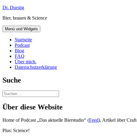
Zum
Dr. Durstig
Inhalt
Bier, brauen & Science
springen
Menü und Widgets
Startseite
Podcast
Blog
FAQ
Über mich.
Datenschutzerklärung
Suche
Suchen
nach:
Über diese Website
Home of Podcast „Das aktuelle Bierstudio“ (
Feed
), Artikel über Cra
Plus: Science!