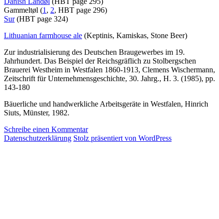
Danish Landøl
(HBT page 295)
Gammeltøl (
1
,
2
, HBT page 296)
Sur
(HBT page 324)
Lithuanian farmhouse ale
(Keptinis, Kamiskas, Stone Beer)
Zur industrialisierung des Deutschen Braugewerbes im 19.
Jahrhundert. Das Beispiel der Reichsgräflich zu Stolbergschen
Brauerei Westheim in Westfalen 1860-1913, Clemens Wischermann,
Zeitschrift für Unternehmensgeschichte, 30. Jahrg., H. 3. (1985), pp.
143-180
Bäuerliche und handwerkliche Arbeitsgeräte in Westfalen, Hinrich
Siuts, Münster, 1982.
zu
Schreibe einen Kommentar
Das
Datenschutzerklärung
Stolz präsentiert von WordPress
aktuelle
Bierstudio
Ep.
74
–
Special
–
Everything
Farmhouse