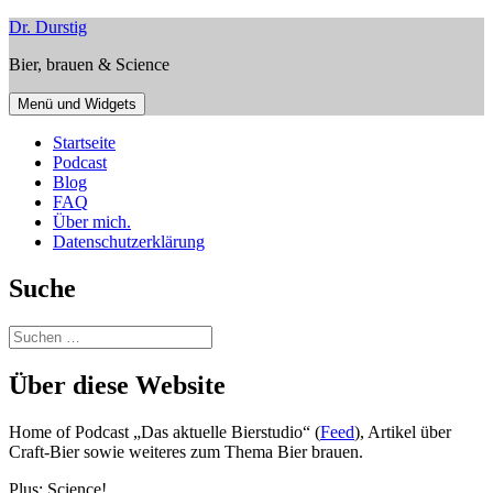
Zum
Dr. Durstig
Inhalt
Bier, brauen & Science
springen
Menü und Widgets
Startseite
Podcast
Blog
FAQ
Über mich.
Datenschutzerklärung
Suche
Suchen
nach:
Über diese Website
Home of Podcast „Das aktuelle Bierstudio“ (
Feed
), Artikel über
Craft-Bier sowie weiteres zum Thema Bier brauen.
Plus: Science!