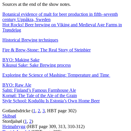
Sources at the end of the show notes.
Botanical evidence of malt for beer production in fifth–seventh
century Uppåkra, Sweden
Hot Rocks! Beer brewing on Viking and Medieval Age Farms in
Trøndelag
Historical Brewing techniques
Fire & Brew-Stone: The Real Story of Steinbier
BYO: Making Sake
Kikusui Sake: Sake Brewing process
Exploring the Science of Mashing: Temperature and Time
BYO: Raw Ale
Sahti: Finland’s Famous Farmhouse Ale
Kornøl: The Tale of the Ale of the Grain
Style School: Koduõlu Is Estonia’s Own Home Beer
Gotlandsdricke (
1
,
2
,
3
, HBT page 302)
Skibsøl
Stordjalsøl (
1
,
2
)
Heimabrygg
(HBT page 309, 313, 310-312)