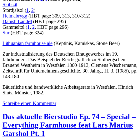
Skibsøl
Stordjalsøl (
1
,
2
)
Heimabrygg
(HBT page 309, 313, 310-312)
Danish Landøl
(HBT page 295)
Gammeltøl (
1
,
2
, HBT page 296)
Sur
(HBT page 324)
Lithuanian farmhouse ale
(Keptinis, Kamiskas, Stone Beer)
Zur industrialisierung des Deutschen Braugewerbes im 19.
Jahrhundert. Das Beispiel der Reichsgräflich zu Stolbergschen
Brauerei Westheim in Westfalen 1860-1913, Clemens Wischermann,
Zeitschrift für Unternehmensgeschichte, 30. Jahrg., H. 3. (1985), pp.
143-180
Bäuerliche und handwerkliche Arbeitsgeräte in Westfalen, Hinrich
Siuts, Münster, 1982.
zu
Schreibe einen Kommentar
Das
aktuelle
Das aktuelle Bierstudio Ep. 74 – Special –
Bierstudio
Everything Farmhouse feat Lars Marius
Ep.
76
Garshol Pt. 1
–