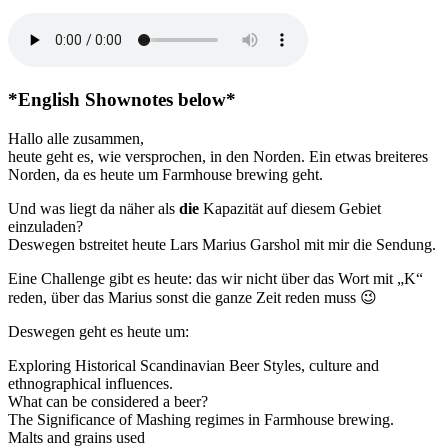
Special
–
Everything
Farmhouse
feat
Lars
*English Shownotes below*
Marius
Garshol
Hallo alle zusammen,
Pt.
heute geht es, wie versprochen, in den Norden. Ein etwas breiteres
2
Norden, da es heute um Farmhouse brewing geht.
Und was liegt da näher als
die
Kapazität auf diesem Gebiet
einzuladen?
Deswegen bstreitet heute Lars Marius Garshol mit mir die Sendung.
Eine Challenge gibt es heute: das wir nicht über das Wort mit „K“
reden, über das Marius sonst die ganze Zeit reden muss 😉
Deswegen geht es heute um:
Exploring Historical Scandinavian Beer Styles, culture and
ethnographical influences.
What can be considered a beer?
The Significance of Mashing regimes in Farmhouse brewing.
Malts and grains used