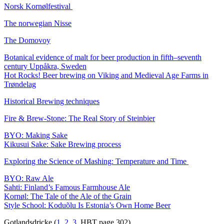
Norsk Kornølfestival
The norwegian Nisse
The Domovoy
Botanical evidence of malt for beer production in fifth–seventh
century Uppåkra, Sweden
Hot Rocks! Beer brewing on Viking and Medieval Age Farms in
Trøndelag
Historical Brewing techniques
Fire & Brew-Stone: The Real Story of Steinbier
BYO: Making Sake
Kikusui Sake: Sake Brewing process
Exploring the Science of Mashing: Temperature and Time
BYO: Raw Ale
Sahti: Finland’s Famous Farmhouse Ale
Kornøl: The Tale of the Ale of the Grain
Style School: Koduõlu Is Estonia’s Own Home Beer
Gotlandsdricke (
1
,
2
,
3
, HBT page 302)