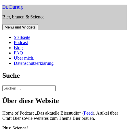
Zum
Dr. Durstig
Inhalt
Bier, brauen & Science
springen
Menü und Widgets
Startseite
Podcast
Blog
FAQ
Über mich.
Datenschutzerklärung
Suche
Suchen
nach:
Über diese Website
Home of Podcast „Das aktuelle Bierstudio“ (
Feed
), Artikel über
Craft-Bier sowie weiteres zum Thema Bier brauen.
Plus: Science!