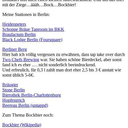
mit der Ziege…äääh…Bock…Bockbier!
Meine Stationen in Berlin:
Heidenpeters
Schoppe Bräue Taproom im BKK
Braufactum Berlin
Black Lodge Berlin (Foursquare)
Berliner Berg
Hier hab ich völlig vergessen zu erwähnen, dass tap take over durch
Two Chefs Brewing
war. Sie haben schöne Bierdeckel, aber sonst
fand ich es eher …. nicht sonderlich beeindruckend.
Und erfreulich, für 0,3 l zahlt man dort eher 2,5 bis 3 € anstatt wie
sonst üblich 5-6€.
Bräugier
Stone Berlin
Bierothek Berlin-Charlottenburg
Hopfenreich
Beereau Berlin (untappd)
Zum Thema Bockbier noch:
Bockbier (Wikipedia)