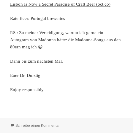
Lisbon Is Now a Secret Paradise of Craft Beer (oct.co)
Rate Beer: Portugal breweries
P.S.: Zu meiner Verteidigung, warum ich gerne ein
Autogram von Madonna hätte: die Madonna-Songs aus den
80ern mag ich 😀
Dann bis zum nächsten Mal.
Euer Dr. Durstig.
Enjoy responsibly.
zu Das aktuelle Bierstudio Ep. 33, feat. Dr. R
Schreibe einen Kommentar