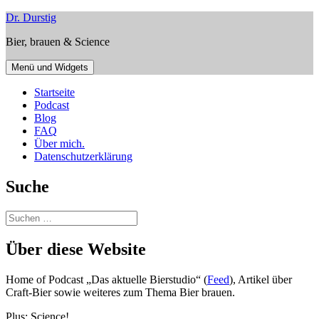
Zum
Dr. Durstig
Inhalt
Bier, brauen & Science
springen
Menü und Widgets
Startseite
Podcast
Blog
FAQ
Über mich.
Datenschutzerklärung
Suche
Suchen
nach:
Über diese Website
Home of Podcast „Das aktuelle Bierstudio“ (
Feed
), Artikel über
Craft-Bier sowie weiteres zum Thema Bier brauen.
Plus: Science!