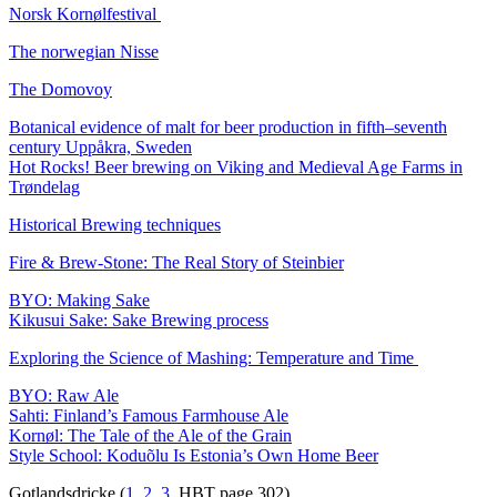
Norsk Kornølfestival
The norwegian Nisse
The Domovoy
Botanical evidence of malt for beer production in fifth–seventh
century Uppåkra, Sweden
Hot Rocks! Beer brewing on Viking and Medieval Age Farms in
Trøndelag
Historical Brewing techniques
Fire & Brew-Stone: The Real Story of Steinbier
BYO: Making Sake
Kikusui Sake: Sake Brewing process
Exploring the Science of Mashing: Temperature and Time
BYO: Raw Ale
Sahti: Finland’s Famous Farmhouse Ale
Kornøl: The Tale of the Ale of the Grain
Style School: Koduõlu Is Estonia’s Own Home Beer
Gotlandsdricke (
1
,
2
,
3
, HBT page 302)