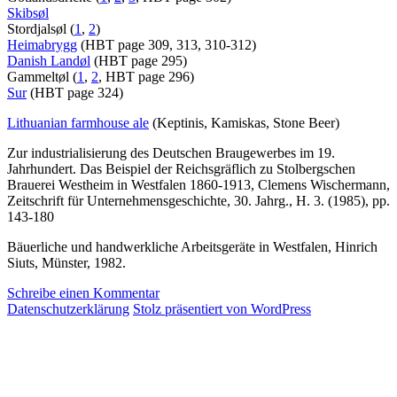
Skibsøl
Stordjalsøl (
1
,
2
)
Heimabrygg
(HBT page 309, 313, 310-312)
Danish Landøl
(HBT page 295)
Gammeltøl (
1
,
2
, HBT page 296)
Sur
(HBT page 324)
Lithuanian farmhouse ale
(Keptinis, Kamiskas, Stone Beer)
Zur industrialisierung des Deutschen Braugewerbes im 19.
Jahrhundert. Das Beispiel der Reichsgräflich zu Stolbergschen
Brauerei Westheim in Westfalen 1860-1913, Clemens Wischermann,
Zeitschrift für Unternehmensgeschichte, 30. Jahrg., H. 3. (1985), pp.
143-180
Bäuerliche und handwerkliche Arbeitsgeräte in Westfalen, Hinrich
Siuts, Münster, 1982.
zu
Schreibe einen Kommentar
Das
Datenschutzerklärung
Stolz präsentiert von WordPress
aktuelle
Bierstudio
Ep.
76
–