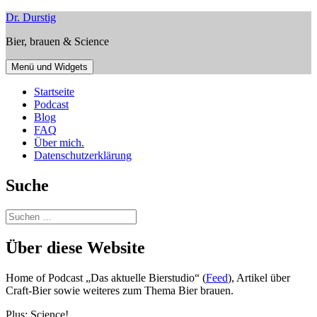
Zum
Dr. Durstig
Inhalt
Bier, brauen & Science
springen
Menü und Widgets
Startseite
Podcast
Blog
FAQ
Über mich.
Datenschutzerklärung
Suche
Suchen
nach:
Über diese Website
Home of Podcast „Das aktuelle Bierstudio“ (
Feed
), Artikel über
Craft-Bier sowie weiteres zum Thema Bier brauen.
Plus: Science!