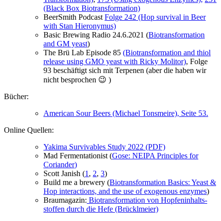
(Black Box Biotransformation)
BeerSmith Podcast
Folge 242 (Hop survival in Beer
with Stan Hieronymus)
Basic Brewing Radio 24.6.2021 (
Biotransformation
and GM yeast
)
The Brü Lab Episode 85
(Biotransformation and thiol
release using GMO yeast with Ricky Molitor)
, Folge
93 beschäftigt sich mit Terpenen (aber die haben wir
nicht besprochen 😉 )
Bücher:
American Sour Beers (Michael Tonsmeire), Seite 53.
Online Quellen:
Yakima Survivables Study 2022 (PDF)
Mad Fermentationist (
Gose: NEIPA Principles for
Coriander
)
Scott Janish (
1
,
2
,
3
)
Build me a brewery (
Biotransformation Basics: Yeast &
Hop interactions, and the use of exogenous enzymes
)
Braumagazin:
Bio­trans­for­ma­ti­on von Hop­fen­in­halts­
stof­fen durch die Hefe (Brücklmeier)