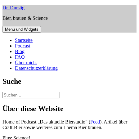
Zum
Dr. Durstig
Inhalt
Bier, brauen & Science
springen
Menü und Widgets
Startseite
Podcast
Blog
FAQ
Über mich.
Datenschutzerklärung
Suche
Suchen
nach:
Über diese Website
Home of Podcast „Das aktuelle Bierstudio“ (
Feed
), Artikel über
Craft-Bier sowie weiteres zum Thema Bier brauen.
Plus: Science!