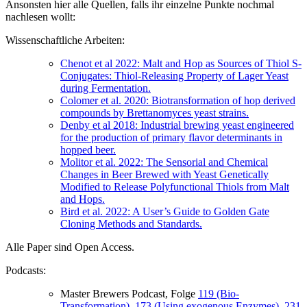
Ansonsten hier alle Quellen, falls ihr einzelne Punkte nochmal
nachlesen wollt:
Wissenschaftliche Arbeiten:
Chenot et al 2022: Malt and Hop as Sources of Thiol S-
Conjugates: Thiol-Releasing Property of Lager Yeast
during Fermentation.
Colomer et al. 2020: Biotransformation of hop derived
compounds by Brettanomyces yeast strains.
Denby et al 2018: Industrial brewing yeast engineered
for the production of primary flavor determinants in
hopped beer.
Molitor et al. 2022: The Sensorial and Chemical
Changes in Beer Brewed with Yeast Genetically
Modified to Release Polyfunctional Thiols from Malt
and Hops.
Bird et al. 2022: A User’s Guide to Golden Gate
Cloning Methods and Standards.
Alle Paper sind Open Access.
Podcasts:
Master Brewers Podcast, Folge
119 (Bio-
Transformation)
,
173 (Using exogenous Enzymes),
231