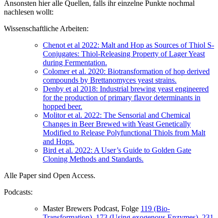
Ansonsten hier alle Quellen, falls ihr einzelne Punkte nochmal
nachlesen wollt:
Wissenschaftliche Arbeiten:
Chenot et al 2022: Malt and Hop as Sources of Thiol S-
Conjugates: Thiol-Releasing Property of Lager Yeast
during Fermentation.
Colomer et al. 2020: Biotransformation of hop derived
compounds by Brettanomyces yeast strains.
Denby et al 2018: Industrial brewing yeast engineered
for the production of primary flavor determinants in
hopped beer.
Molitor et al. 2022: The Sensorial and Chemical
Changes in Beer Brewed with Yeast Genetically
Modified to Release Polyfunctional Thiols from Malt
and Hops.
Bird et al. 2022: A User’s Guide to Golden Gate
Cloning Methods and Standards.
Alle Paper sind Open Access.
Podcasts:
Master Brewers Podcast, Folge
119 (Bio-
Transformation)
,
173 (Using exogenous Enzymes),
231