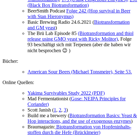
(Black Box Biotransformation)
BeerSmith Podcast
Folge 242 (Hop survival in Beer
with Stan Hieronymus)
Basic Brewing Radio 24.6.2021 (
Biotransformation
and GM yeast
)
The Brü Lab Episode 85
(Biotransformation and thiol
release using GMO yeast with Ricky Molitor)
, Folge
93 beschäftigt sich mit Terpenen (aber die haben wir
nicht besprochen 😉 )
Bücher:
American Sour Beers (Michael Tonsmeire), Seite 53.
Online Quellen:
Yakima Survivables Study 2022 (PDF)
Mad Fermentationist (
Gose: NEIPA Principles for
Coriander
)
Scott Janish (
1
,
2
,
3
)
Build me a brewery (
Biotransformation Basics: Yeast &
Hop interactions, and the use of exogenous enzymes
)
Braumagazin:
Bio­trans­for­ma­ti­on von Hop­fen­in­halts­
stof­fen durch die Hefe (Brücklmeier)