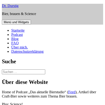
Zum
Dr. Durstig
Inhalt
Bier, brauen & Science
springen
Menü und Widgets
Startseite
Podcast
Blog
FAQ
Über mich.
Datenschutzerklärung
Suche
Suchen
nach:
Über diese Website
Home of Podcast „Das aktuelle Bierstudio“ (
Feed
), Artikel über
Craft-Bier sowie weiteres zum Thema Bier brauen.
Plus: Science!