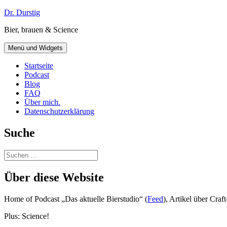
Zum
Dr. Durstig
Inhalt
Bier, brauen & Science
springen
Menü und Widgets
Startseite
Podcast
Blog
FAQ
Über mich.
Datenschutzerklärung
Suche
Suchen
nach:
Über diese Website
Home of Podcast „Das aktuelle Bierstudio“ (
Feed
), Artikel über Cra
Plus: Science!