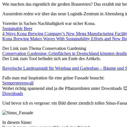
Wie machen das eigentlich die großen Brauereien? Das erzählt mir he
Ausserdem reden wir über das neue Logistik-Zentrum in Abensberg i
Vorreiter in Sachen Nachhaltigkeit war sicher Kona.
Sustainable Beer
4 Ways Kona Brewing Company’s New Mega Manufacturing Facility On
Kona Brewing Makes Waves With Sustainability Efforts and New B
Der Link zum Thema Conservation Gardening
Conservation Gardening: Grünflächen in Deutschland könnten deutlich
Der Link zum Tool befindet sich am Ende des Artikels.
Bayerische Landesanstalt für Weinbau und Gartenbau – Bäume und St
Falls man mal Inspiration für eine grüne Fassade braucht:
Sempergreenwall
Wobei richtig spannend sind ja die Pflanzenlisten unter Downloads 
Downloads
Und bevor ich es vergesse: ein Bild dieser ziemlich tollen Sinus-Fass
In diesem Sinne: