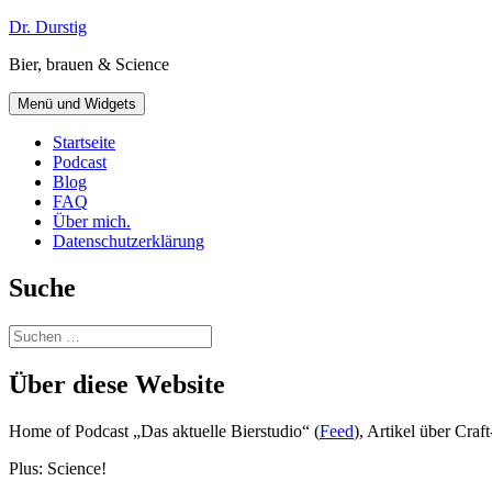
Zum
Dr. Durstig
Inhalt
Bier, brauen & Science
springen
Menü und Widgets
Startseite
Podcast
Blog
FAQ
Über mich.
Datenschutzerklärung
Suche
Suchen
nach:
Über diese Website
Home of Podcast „Das aktuelle Bierstudio“ (
Feed
), Artikel über Cra
Plus: Science!