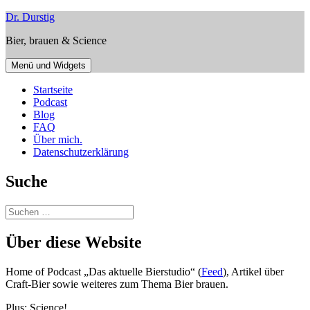
Zum
Dr. Durstig
Inhalt
Bier, brauen & Science
springen
Menü und Widgets
Startseite
Podcast
Blog
FAQ
Über mich.
Datenschutzerklärung
Suche
Suchen
nach:
Über diese Website
Home of Podcast „Das aktuelle Bierstudio“ (
Feed
), Artikel über
Craft-Bier sowie weiteres zum Thema Bier brauen.
Plus: Science!