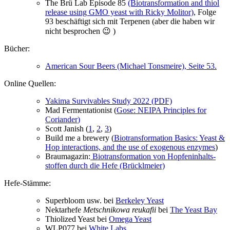
The Brü Lab Episode 85
(Biotransformation and thiol
release using GMO yeast with Ricky Molitor)
, Folge
93 beschäftigt sich mit Terpenen (aber die haben wir
nicht besprochen 😉 )
Bücher:
American Sour Beers (Michael Tonsmeire), Seite 53.
Online Quellen:
Yakima Survivables Study 2022 (PDF)
Mad Fermentationist (
Gose: NEIPA Principles for
Coriander
)
Scott Janish (
1
,
2
,
3
)
Build me a brewery (
Biotransformation Basics: Yeast &
Hop interactions, and the use of exogenous enzymes
)
Braumagazin:
Bio­trans­for­ma­ti­on von Hop­fen­in­halts­
stof­fen durch die Hefe (Brücklmeier)
Hefe-Stämme:
Superbloom usw. bei
Berkeley Yeast
Nektarhefe
Metschnikowa reukafii
bei
The Yeast Bay
Thiolized Yeast bei
Omega Yeast
WLP077 bei
White Labs