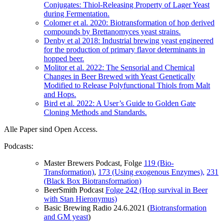
Conjugates: Thiol-Releasing Property of Lager Yeast
during Fermentation.
Colomer et al. 2020: Biotransformation of hop derived
compounds by Brettanomyces yeast strains.
Denby et al 2018: Industrial brewing yeast engineered
for the production of primary flavor determinants in
hopped beer.
Molitor et al. 2022: The Sensorial and Chemical
Changes in Beer Brewed with Yeast Genetically
Modified to Release Polyfunctional Thiols from Malt
and Hops.
Bird et al. 2022: A User’s Guide to Golden Gate
Cloning Methods and Standards.
Alle Paper sind Open Access.
Podcasts:
Master Brewers Podcast, Folge
119 (Bio-
Transformation)
,
173 (Using exogenous Enzymes),
231
(Black Box Biotransformation)
BeerSmith Podcast
Folge 242 (Hop survival in Beer
with Stan Hieronymus)
Basic Brewing Radio 24.6.2021 (
Biotransformation
and GM yeast
)