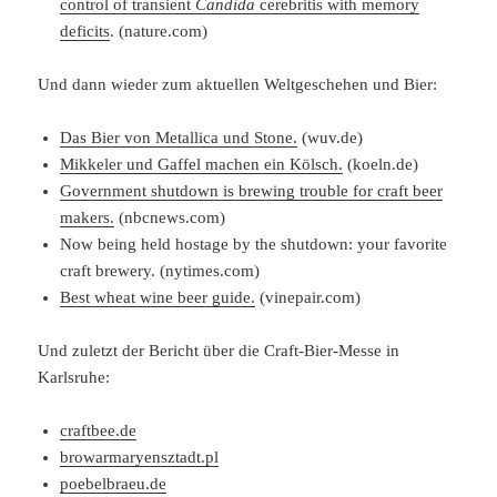
control of transient
Candida
cerebritis with memory
deficits
. (nature.com)
Und dann wieder zum aktuellen Weltgeschehen und Bier:
Das Bier von Metallica und Stone.
(wuv.de)
Mikkeler und Gaffel machen ein Kölsch.
(koeln.de)
Government shutdown is brewing trouble for craft beer
makers.
(nbcnews.com)
Now being held hostage by the shutdown: your favorite
craft brewery. (nytimes.com)
Best wheat wine beer guide.
(vinepair.com)
Und zuletzt der Bericht über die Craft-Bier-Messe in
Karlsruhe:
craftbee.de
browarmaryensztadt.pl
poebelbraeu.de