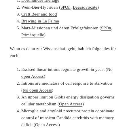
Dortmunder Biertage
Wein-Bier-Hybriden (
SPOn
,
Beeradvocate
)
Craft Beer and food
Brewing in La Palma
Mars-Missionen und deren Erfolgsfaktoren (
SPOn
,
Primärquelle
)
Wenn es dann zur Wissenschaft geht, hab ich folgendes für
euch:
Excised linear introns regulate growth in yeast (
No
open Access
)
Introns are mediators of cell response to starvation
(
No open Access
)
An upper limit on Gibbs energy dissipation governs
cellular metabolism (
Open Access
)
Microglia and amyloid precursor protein coordinate
control of transient Candida cerebritis with memory
deficit (
Open Access
)