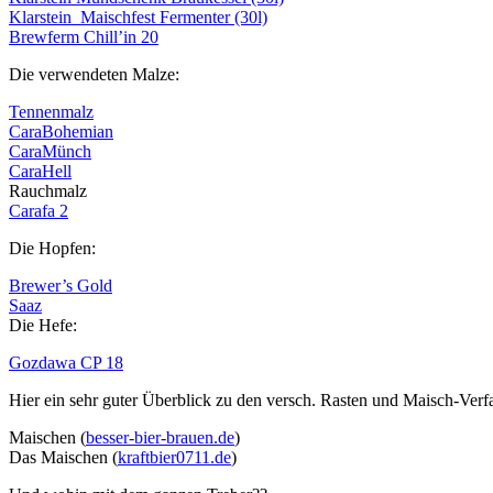
Klarstein Maischfest Fermenter (30l)
Brewferm Chill’in 20
Die verwendeten Malze:
Tennenmalz
CaraBohemian
CaraMünch
CaraHell
Rauchmalz
Carafa 2
Die Hopfen:
Brewer’s Gold
Saaz
Die Hefe:
Gozdawa CP 18
Hier ein sehr guter Überblick zu den versch. Rasten und Maisch-Verf
Maischen (
besser-bier-brauen.de
)
Das Maischen (
kraftbier0711.de
)