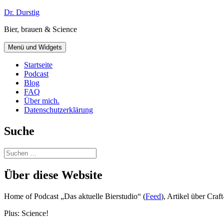
Zum
Dr. Durstig
Inhalt
Bier, brauen & Science
springen
Menü und Widgets
Startseite
Podcast
Blog
FAQ
Über mich.
Datenschutzerklärung
Suche
Suchen
nach:
Über diese Website
Home of Podcast „Das aktuelle Bierstudio“ (
Feed
), Artikel über Cra
Plus: Science!