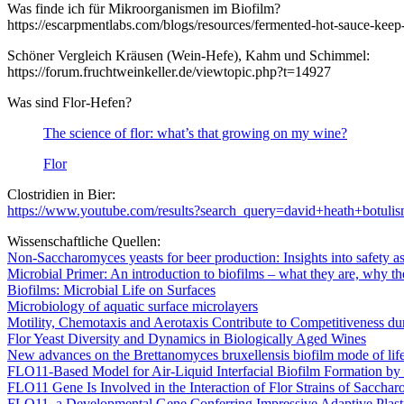
Was finde ich für Mikroorganismen im Biofilm?
https://escarpmentlabs.com/blogs/resources/fermented-hot-sauce-kee
Schöner Vergleich Kräusen (Wein-Hefe), Kahm und Schimmel:
https://forum.fruchtweinkeller.de/viewtopic.php?t=14927
Was sind Flor-Hefen?
The science of flor: what’s that growing on my wine?
Flor
Clostridien in Bier:
https://www.youtube.com/results?search_query=david+heath+botuli
Wissenschaftliche Quellen:
Non-Saccharomyces yeasts for beer production: Insights into safety a
Microbial Primer: An introduction to biofilms – what they are, why th
Biofilms: Microbial Life on Surfaces
Microbiology of aquatic surface microlayers
Motility, Chemotaxis and Aerotaxis Contribute to Competitiveness du
Flor Yeast Diversity and Dynamics in Biologically Aged Wines
New advances on the Brettanomyces bruxellensis biofilm mode of lif
FLO11-Based Model for Air-Liquid Interfacial Biofilm Formation by
FLO11 Gene Is Involved in the Interaction of Flor Strains of Saccha
FLO11, a Developmental Gene Conferring Impressive Adaptive Plastic