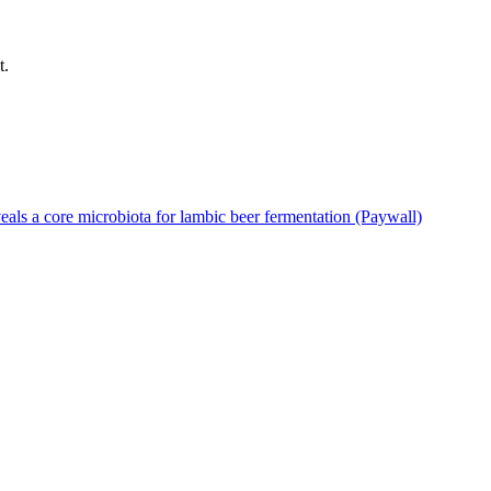
t.
eals a core microbiota for lambic beer fermentation (Paywall)