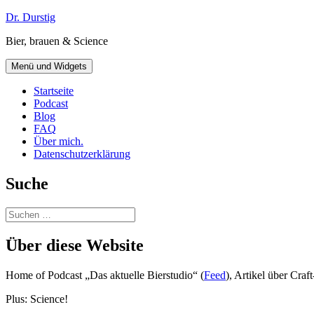
Zum
Dr. Durstig
Inhalt
Bier, brauen & Science
springen
Menü und Widgets
Startseite
Podcast
Blog
FAQ
Über mich.
Datenschutzerklärung
Suche
Suchen
nach:
Über diese Website
Home of Podcast „Das aktuelle Bierstudio“ (
Feed
), Artikel über Cra
Plus: Science!