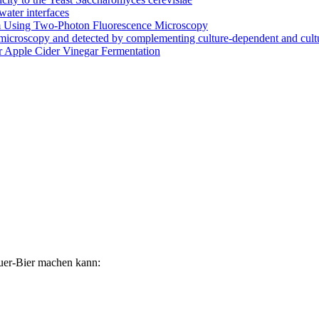
water interfaces
lm Using Two-Photon Fluorescence Microscopy
by microscopy and detected by complementing culture-dependent and cul
for Apple Cider Vinegar Fermentation
auer-Bier machen kann: