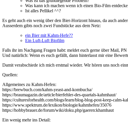
Was ist das grundlegende Problem?
Was kann ich machen wenn ich einen Bio-Film entdecke
Ist alles Pellikel ^^?
Es geht auch ein wenig über den Bier-Horizont hinaus, da auch and
Ausserdem gibts noch zwei Fundstücke aus dem Netz:
ein Bier mit Kahm-Hefe??
Ein Luft-Luft Biofilm
Falls ihr im Nachgang Fragen habt: meldet euch gerne über Mail, PN
Und natürlich: Wenn es euch gefällt, dann hinterlasst mir eine Bewer
Damit verabschiede ich mich erstmal wieder. Wir hören uns noch einm
Quellen:
Allgemeines zu Kahm-Hefen:
https://brewbuch.com/kahm-yeast-and-kombucha/
https://braumagazin.de/article/bierfehler-des-quartals-kahmhaut/
https://culturesforhealth.com/blogs/learn/blog-blog-post-keep-calm-k
https://www.spektrum.de/lexikon/biologie/kahmhefen/35076
https://hobbybrauer.de/forum/wiki/doku.php/gaeren:khamhaut
Ein wenig mehr ins Detail: