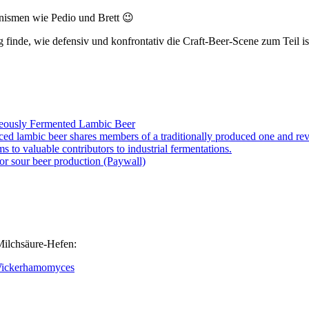
anismen wie Pedio und Brett 😉
 finde, wie defensiv und konfrontativ die Craft-Beer-Scene zum Teil is
aneously Fermented Lambic Beer
uced lambic beer shares members of a traditionally produced one and rev
to valuable contributors to industrial fermentations.
or sour beer production (Paywall)
lchsäure-Hefen:
 Wickerhamomyces