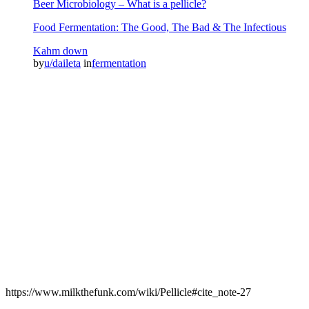
Beer Microbiology – What is a pellicle?
Food Fermentation: The Good, The Bad & The Infectious
Kahm down
by
u/daileta
in
fermentation
https://www.milkthefunk.com/wiki/Pellicle#cite_note-27