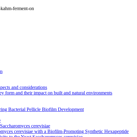
p-kahm-ferment-on
sm
spects and considerations
ey form and their impact on built and natural environments
ring Bacterial Pellicle Biofilm Development
e
 Saccharomyces cerevisiae
romyces cerevisiae with a Biofilm-Promoting Synthetic Hexapeptide
ity to the Yeast Saccharomyces cerevisiae