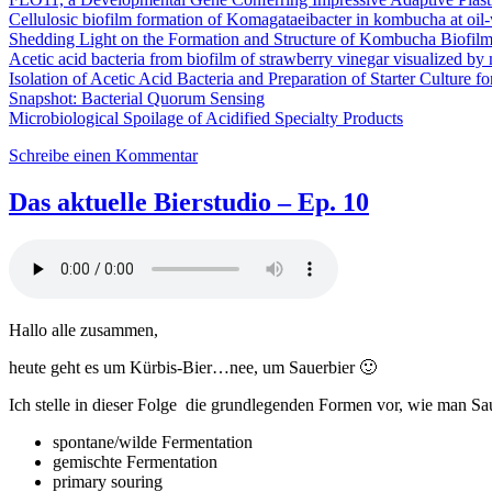
Cellulosic biofilm formation of Komagataeibacter in kombucha at oil-
Shedding Light on the Formation and Structure of Kombucha Biofi
Acetic acid bacteria from biofilm of strawberry vinegar visualized 
Isolation of Acetic Acid Bacteria and Preparation of Starter Culture 
Snapshot: Bacterial Quorum Sensing
Microbiological Spoilage of Acidified Specialty Products
zu
Schreibe einen Kommentar
Das
aktuelle
Das aktuelle Bierstudio – Ep. 10
Bierstudio
Ep.
63
–
Von
Kahm-
Hallo alle zusammen,
Hefen
und
heute geht es um Kürbis-Bier…nee, um Sauerbier 🙂
Biofilmen
Ich stelle in dieser Folge die grundlegenden Formen vor, wie man S
spontane/wilde Fermentation
gemischte Fermentation
primary souring