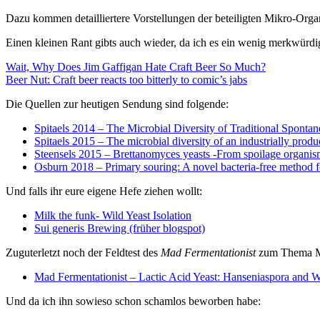
Dazu kommen detailliertere Vorstellungen der beteiligten Mikro-Org
Einen kleinen Rant gibts auch wieder, da ich es ein wenig merkwürdig
Wait, Why Does Jim Gaffigan Hate Craft Beer So Much?
Beer Nut: Craft beer reacts too bitterly to comic’s jabs
Die Quellen zur heutigen Sendung sind folgende:
Spitaels 2014 – The Microbial Diversity of Traditional Spont
Spitaels 2015 – The microbial diversity of an industrially prod
Steensels 2015 – Brettanomyces yeasts -From spoilage organisms 
Osburn 2018 – Primary souring: A novel bacteria-free method f
Und falls ihr eure eigene Hefe ziehen wollt:
Milk the funk- Wild Yeast Isolation
Sui generis Brewing (früher blogspot)
Zuguterletzt noch der Feldtest des
Mad Fermentationist
zum Thema Mi
Mad Fermentationist – Lactic Acid Yeast: Hanseniaspora and
Und da ich ihn sowieso schon schamlos beworben habe: