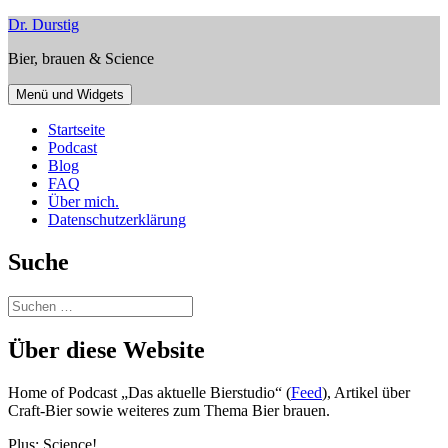
Zum
Dr. Durstig
Inhalt
Bier, brauen & Science
springen
Menü und Widgets
Startseite
Podcast
Blog
FAQ
Über mich.
Datenschutzerklärung
Suche
Suchen
nach:
Über diese Website
Home of Podcast „Das aktuelle Bierstudio“ (
Feed
), Artikel über
Craft-Bier sowie weiteres zum Thema Bier brauen.
Plus: Science!