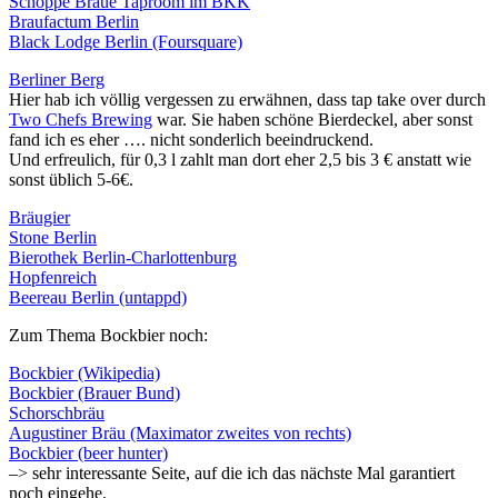
Schoppe Bräue Taproom im BKK
Braufactum Berlin
Black Lodge Berlin (Foursquare)
Berliner Berg
Hier hab ich völlig vergessen zu erwähnen, dass tap take over durch
Two Chefs Brewing
war. Sie haben schöne Bierdeckel, aber sonst
fand ich es eher …. nicht sonderlich beeindruckend.
Und erfreulich, für 0,3 l zahlt man dort eher 2,5 bis 3 € anstatt wie
sonst üblich 5-6€.
Bräugier
Stone Berlin
Bierothek Berlin-Charlottenburg
Hopfenreich
Beereau Berlin (untappd)
Zum Thema Bockbier noch:
Bockbier (Wikipedia)
Bockbier (Brauer Bund)
Schorschbräu
Augustiner Bräu (Maximator zweites von rechts)
Bockbier (beer hunter)
–> sehr interessante Seite, auf die ich das nächste Mal garantiert
noch eingehe.