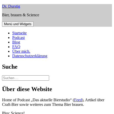
Zum
Dr. Durstig
Inhalt
Bier, brauen & Science
springen
Menü und Widgets
Startseite
Podcast
Blog
FAQ
Über mich.
Datenschutzerklärung
Suche
Suchen
nach:
Über diese Website
Home of Podcast „Das aktuelle Bierstudio“ (
Feed
), Artikel über
Craft-Bier sowie weiteres zum Thema Bier brauen.
Plus: Science!