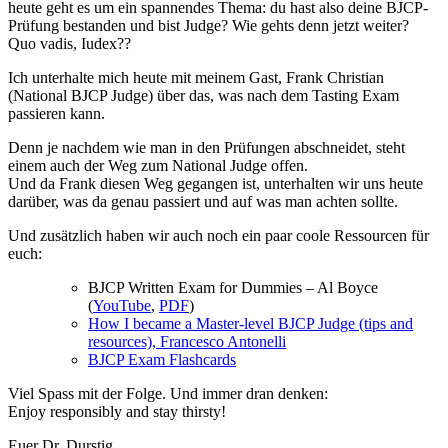
heute geht es um ein spannendes Thema: du hast also deine BJCP-
Prüfung bestanden und bist Judge? Wie gehts denn jetzt weiter?
Quo vadis, Iudex??
Ich unterhalte mich heute mit meinem Gast, Frank Christian
(National BJCP Judge) über das, was nach dem Tasting Exam
passieren kann.
Denn je nachdem wie man in den Prüfungen abschneidet, steht
einem auch der Weg zum National Judge offen.
Und da Frank diesen Weg gegangen ist, unterhalten wir uns heute
darüber, was da genau passiert und auf was man achten sollte.
Und zusätzlich haben wir auch noch ein paar coole Ressourcen für
euch:
BJCP Written Exam for Dummies – Al Boyce
(
YouTube
,
PDF
)
How I became a Master-level BJCP Judge (tips and
resources), Francesco Antonelli
BJCP Exam Flashcards
Viel Spass mit der Folge. Und immer dran denken:
Enjoy responsibly and stay thirsty!
Euer Dr. Durstig