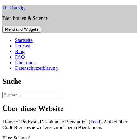
Zum
Dr. Durstig
Inhalt
Bier, brauen & Science
springen
Menü und Widgets
Startseite
Podcast
Blog
FAQ
Über mich.
Datenschutzerklärung
Suche
Suchen
nach:
Über diese Website
Home of Podcast „Das aktuelle Bierstudio“ (
Feed
), Artikel über
Craft-Bier sowie weiteres zum Thema Bier brauen.
Plus: Science!