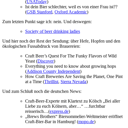
(
USAToday
)
Ist dein Bier schlechter, weil es von einer Frau ist??
(
GSB Stanford
,
Oxford Academic
)
Zum letzten Punkt sage ich: nein. Und deswegen:
Society of beer drinking ladies
Und hier noch der Rest der Sendung: über Hefe, Hopfen und den
ökologischen Fussabdruck von Brauereien:
Craft Beer’s Quest For The Funky Flavors of Wild
Yeast (
Discover
)
Everything you need to know about growing hops
(
Addison County Independent
)
How Craft Breweries Are Saving the Planet, One Pint
at a Time (
Thrillist
,
Sierra Nevada
)
Und zum Schluß noch die deutschen News:
Craft-Beer-Experte mit Klartext zu Kölsch „Bei aller
Liebe zu euch Kölnern, aber…“ …furchtbar
reisserisch…(
express.de
)
„Brews Brothers“ Biersommelier-Weltmeister eröffnet
Craft-Bier-Bar in Hamburg! (
mopo.de
)