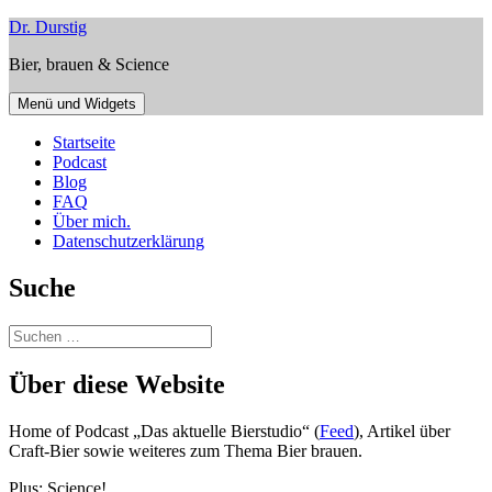
Zum
Dr. Durstig
Inhalt
Bier, brauen & Science
springen
Menü und Widgets
Startseite
Podcast
Blog
FAQ
Über mich.
Datenschutzerklärung
Suche
Suchen
nach:
Über diese Website
Home of Podcast „Das aktuelle Bierstudio“ (
Feed
), Artikel über
Craft-Bier sowie weiteres zum Thema Bier brauen.
Plus: Science!